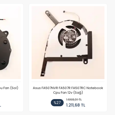
u Fan (Sol)
Asus FA507NVR FA507R FA507RC Notebook
Cpu Fan 12v (Sağ)
1.668,91 TL
%27
L
1.211,68 TL