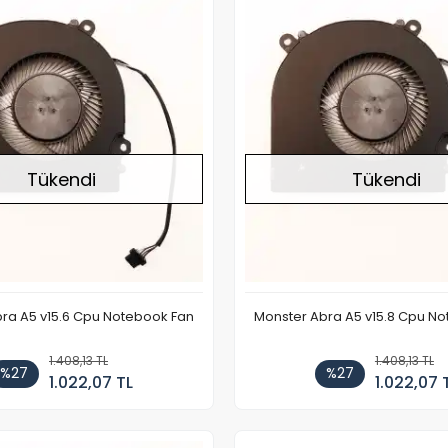
Stokta Yok
Tükendi
Tükendi
ra A5 v15.6 Cpu Notebook Fan
Monster Abra A5 v15.8 Cpu N
1.408,13 TL
1.408,13 TL
%27
%27
1.022,07 TL
1.022,07 