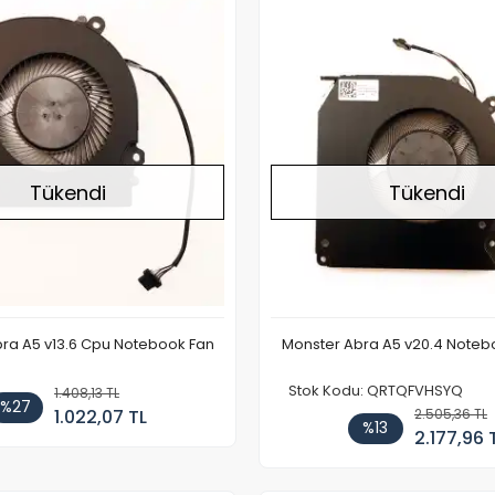
Stokta Yok
Tükendi
Tükendi
ra A5 v13.6 Cpu Notebook Fan
Monster Abra A5 v20.4 Noteb
Stok Kodu: QRTQFVHSYQ
1.408,13 TL
%27
1.022,07 TL
2.505,36 TL
%13
2.177,96 