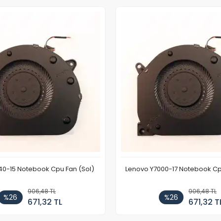
40-15 Notebook Cpu Fan (Sol)
Lenovo Y7000-17 Notebook Cp
906,48 TL
906,48 TL
%26
%26
671,32 TL
671,32 T