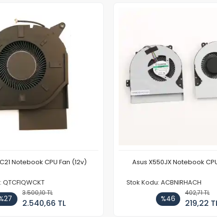
C21 Notebook CPU Fan (12v)
Asus X550JX Notebook CPU
u: QTCFIQWCKT
Stok Kodu: ACBNIRHACH
3.500,10 TL
402,71 TL
%27
%46
2.540,66 TL
219,22 T