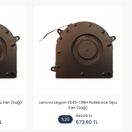
u Fan (Sağ)
Lenovo Legion Y540-17IRH Notebook Gpu
Fan (Sağ)
842,00 TL
%20
L
673,60 TL