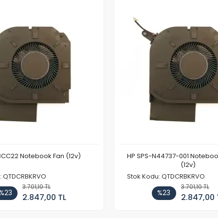
CC22 Notebook Fan (12v)
HP SPS-N44737-001 Noteboo
(12v)
u: QTDCRBKRVO
Stok Kodu: QTDCRBKRVO
3.701,10 TL
3.701,10 TL
%23
%23
2.847,00 TL
2.847,00 