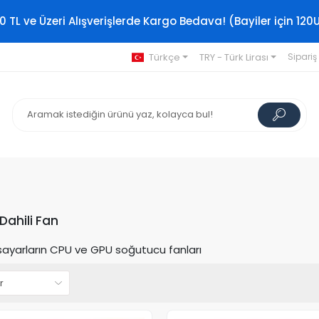
0 TL ve Üzeri Alışverişlerde Kargo Bedava! (Bayiler için 120
Türkçe
TRY - Türk Lirası
Sipariş
ahili Fan
isayarların CPU ve GPU soğutucu fanları