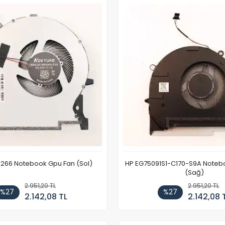
266 Notebook Gpu Fan (Sol)
HP EG75091S1-C170-S9A Noteb
(Sağ)
2.951,20 TL
2.951,20 TL
%27
%27
2.142,08 TL
2.142,08 