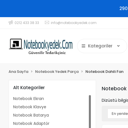
290
0212 433 38 33
info@notebookyedek.com
Kategoriler
Ana Sayfa
Notebook Yedek Parça
Notebook Dahili Fan
Alt Kategoriler
Notebook D
Notebook Ekran
Dizüstü bilg
Notebook Klavye
Notebook Batarya
Notebook Adaptör