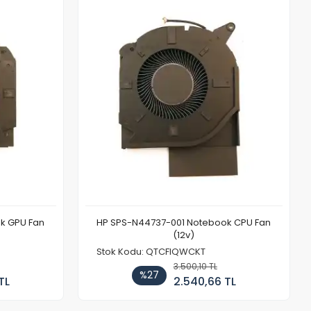
k GPU Fan
HP SPS-N44737-001 Notebook CPU Fan
(12v)
Stok Kodu: QTCFIQWCKT
3.500,10 TL
%27
TL
2.540,66 TL