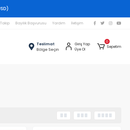
USD)
 Takip
Bayilik Başvurusu
Yardım
İletişim
0
Teslimat
Giriş Yap
Sepetim
Bölge Seçin
Üye Ol