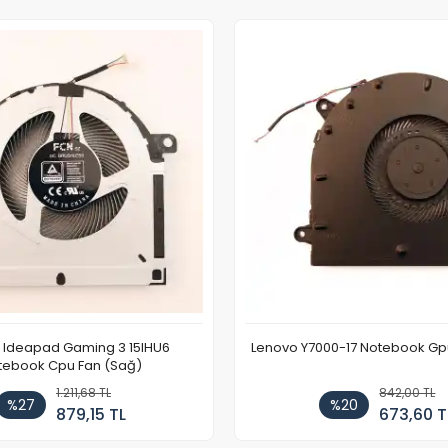
 Ideapad Gaming 3 15IHU6
Lenovo Y7000-17 Notebook Gp
tebook Cpu Fan (Sağ)
1.211,68 TL
842,00 TL
%27
%20
879,15 TL
673,60 T