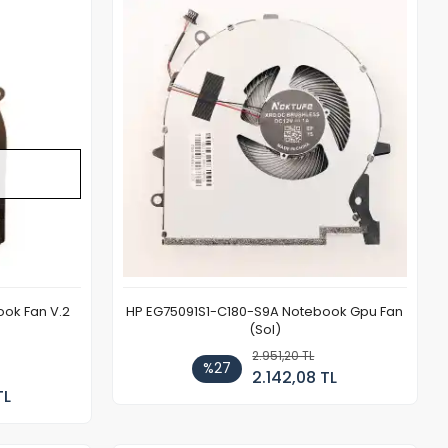
Stokta Yok
ook Fan V.2
HP EG75091S1-C180-S9A Notebook Gpu Fan
(Sol)
2.951,20 TL
%27
2.142,08 TL
TL