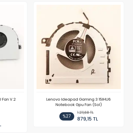
 Fan V.2
Lenovo Ideapad Gaming 3 15IHU6
Notebook Gpu Fan (Sol)
1.211,68 TL
%27
879,15 TL
L