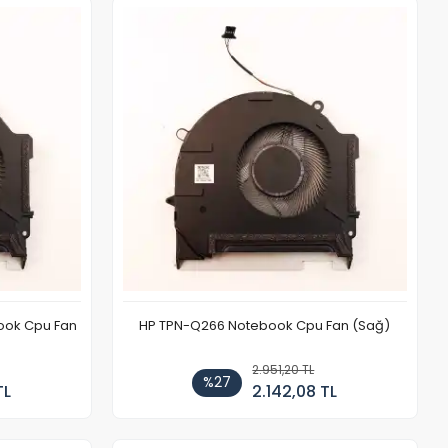
ook Cpu Fan
HP TPN-Q266 Notebook Cpu Fan (Sağ)
2.951,20 TL
%27
TL
2.142,08 TL