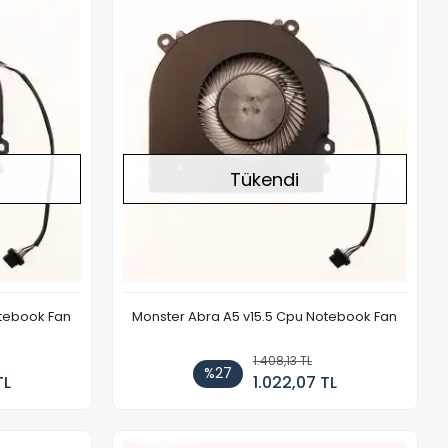
Stokta Yok
Stokta Yok
Tükendi
otebook Fan
Monster Abra A5 v15.5 Cpu Notebook Fan
1.408,13 TL
%27
TL
1.022,07 TL