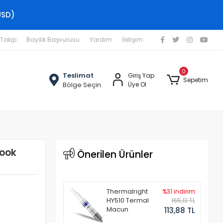
USD)
 Takip
Bayilik Başvurusu
Yardım
İletişim
0
Teslimat
Giriş Yap
Sepetim
Bölge Seçin
Üye Ol
ook
Önerilen Ürünler
Thermalright
%31 indirim
HY510 Termal
165,13 TL
Macun
113,88 TL