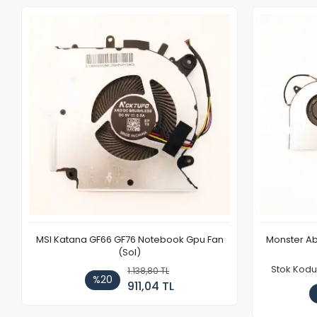
MSI Katana GF66 GF76 Notebook Gpu Fan
Monster Ab
(Sol)
Stok Kodu
1.138,80 TL
%20
911,04 TL