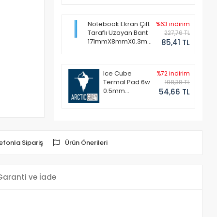
Notebook Ekran Çift
%63 indirim
Taraflı Uzayan Bant
227,76 TL
171mmX8mmX0.3mm
85,41 TL
(1 Set - 2 Adet)
Ice Cube
%72 indirim
Termal Pad 6w
198,38 TL
0.5mm
54,66 TL
50x50mm
efonla Sipariş
Ürün Önerileri
Garanti ve İade