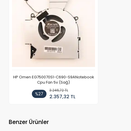
HP Omen EG750070S1-C690-S9ANotebook
Cpu Fan 5v (Sağ)
3.246,72 TL
%27
2.357,32 TL
Benzer Ürünler