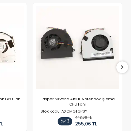
ook GPU Fan
Casper Nirvana A15HE Notebook İşlemci
CPU Fanı
Stok Kodu: AXCMGTGPSY
443,96 TL
%43
TL
255,06 TL