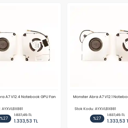
ra A7 V12.4 Notebook GPU Fan
Monster Abra A7 V12.1 Noteb
: AYXVLBX881
Stok Kodu: AYXVLBX881
1.837,45 TL
1.837,45 TL
%27
%27
1.333,53 TL
1.333,53 