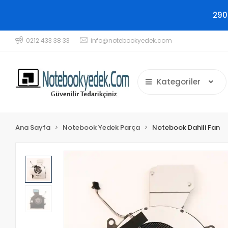
290
0212 433 38 33
info@notebookyedek.com
Kategoriler
Ana Sayfa
Notebook Yedek Parça
Notebook Dahili Fan