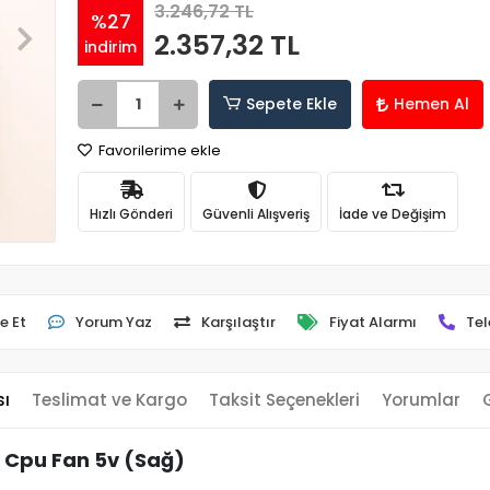
3.246,72 TL
%27
2.357,32 TL
indirim
Sepete Ekle
Hemen Al
Favorilerime ekle
Hızlı Gönderi
Güvenli Alışveriş
İade ve Değişim
e Et
Yorum Yaz
Karşılaştır
Fiyat Alarmı
Tel
sı
Teslimat ve Kargo
Taksit Seçenekleri
Yorumlar
Cpu Fan 5v (Sağ)