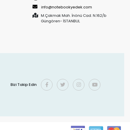
info@notebookyedek.com
M.Çakmak Mah. İnönü Cad. N.162/b
Güngören- İSTANBUL
Bizi Takip Edin