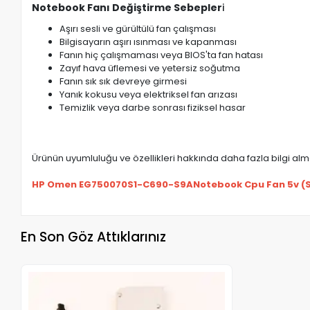
Notebook Fanı Değiştirme Sebepler
i
Aşırı sesli ve gürültülü fan çalışması
Bilgisayarın aşırı ısınması ve kapanması
Fanın hiç çalışmaması veya BIOS'ta fan hatası
Zayıf hava üflemesi ve yetersiz soğutma
Fanın sık sık devreye girmesi
Yanık kokusu veya elektriksel fan arızası
Temizlik veya darbe sonrası fiziksel hasar
Ürünün uyumluluğu ve özellikleri hakkında daha fazla bilgi almak
HP Omen EG750070S1-C690-S9ANotebook Cpu Fan 5v (Sağ
En Son Göz Attıklarınız