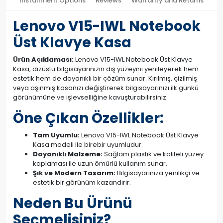
Installment Options
Reviews
Warranty and Returns
Lenovo V15-IWL Notebook
Üst Klavye Kasa
Ürün Açıklaması:
Lenovo V15-IWL Notebook Üst Klavye
Kasa, dizüstü bilgisayarınızın dış yüzeyini yenileyerek hem
estetik hem de dayanıklı bir çözüm sunar. Kırılmış, çizilmiş
veya aşınmış kasanızı değiştirerek bilgisayarınızı ilk günkü
görünümüne ve işlevselliğine kavuşturabilirsiniz.
Öne Çıkan Özellikler:
Tam Uyumlu:
Lenovo V15-IWL Notebook Üst Klavye
Kasa modeli ile birebir uyumludur.
Dayanıklı Malzeme:
Sağlam plastik ve kaliteli yüzey
kaplaması ile uzun ömürlü kullanım sunar.
Şık ve Modern Tasarım:
Bilgisayarınıza yenilikçi ve
estetik bir görünüm kazandırır.
Neden Bu Ürünü
Seçmelisiniz?