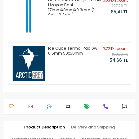
%63 Discount
Uzayan Bant
227,76 TL
171mmX8mmX0.3mm (1
85,41 TL
Set - 2 Adet)
Ice Cube Termal Pad 6w
%72 Discount
0.5mm 50x50mm
198,38 TL
54,66 TL
Product Description
Delivery and Shipping