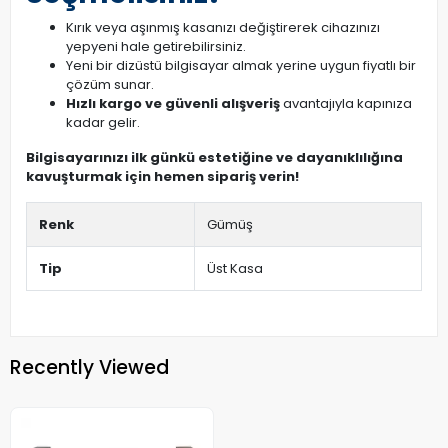
Kırık veya aşınmış kasanızı değiştirerek cihazınızı
yepyeni hale getirebilirsiniz.
Yeni bir dizüstü bilgisayar almak yerine uygun fiyatlı bir
çözüm sunar.
Hızlı kargo ve güvenli alışveriş
avantajıyla kapınıza
kadar gelir.
Bilgisayarınızı ilk günkü estetiğine ve dayanıklılığına
kavuşturmak için hemen sipariş verin!
Renk
Gümüş
Tip
Üst Kasa
Recently Viewed