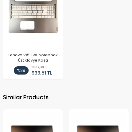
Lenovo V15-IWL Notebook
Üst Klavye Kasa
1.537,38 TL
%39
939,51 TL
Similar Products