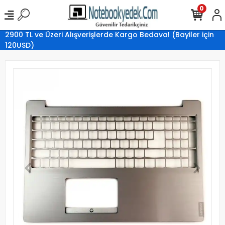
0
2900 TL ve Üzeri Alışverişlerde Kargo Bedava! (Bayiler için
120USD)