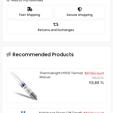
Add to my favorites
Fast Shipping
Secure shopping
Returns and Exchanges
Recommended Products
Thermalright HY510 Termal
%31 Discount
Macun
165,13 TL
113,88 TL
Notebook Ekran Çift Taraflı