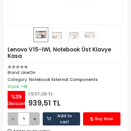
Lenovo V15-IWL Notebook Üst Klavye
Kasa
Brand:
LineOn
Category:
Notebook External Components
Stock: +18
1.537,38 TL
%39
939,51 TL
Discount
Add to
Buy Now
cart