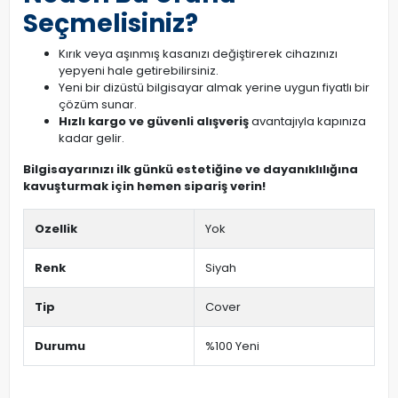
Seçmelisiniz?
Kırık veya aşınmış kasanızı değiştirerek cihazınızı
yepyeni hale getirebilirsiniz.
Yeni bir dizüstü bilgisayar almak yerine uygun fiyatlı bir
çözüm sunar.
Hızlı kargo ve güvenli alışveriş
avantajıyla kapınıza
kadar gelir.
Bilgisayarınızı ilk günkü estetiğine ve dayanıklılığına
kavuşturmak için hemen sipariş verin!
Ozellik
Yok
Renk
Siyah
Tip
Cover
Durumu
%100 Yeni