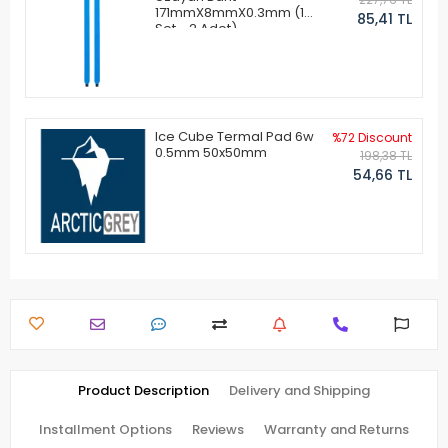
171mmX8mmX0.3mm (1
85,41 TL
Set - 2 Adet)
Ice Cube Termal Pad 6w
%72 Discount
0.5mm 50x50mm
198,38 TL
54,66 TL
Product Description
Delivery and Shipping
Installment Options
Reviews
Warranty and Returns