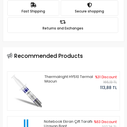
Fast Shipping
Secure shopping
Returns and Exchanges
Recommended Products
Thermalright HY510 Termal
%31 Discount
Macun
165,13 TL
113,88 TL
Notebook Ekran Çift Taraflı
%63 Discount
Uzayan Bant
227,76 TL