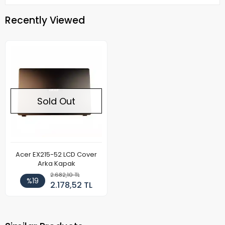
Recently Viewed
Sold Out
Acer EX215-52 LCD Cover
Arka Kapak
2.682,10 TL
%19
2.178,52 TL