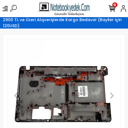
0
2900 TL ve Üzeri Alışverişlerde Kargo Bedava! (Bayiler için
120USD)