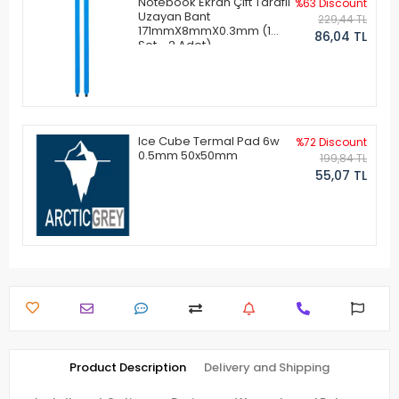
Notebook Ekran Çift Taraflı
%63 Discount
Uzayan Bant
229,44 TL
171mmX8mmX0.3mm (1
86,04 TL
Set - 2 Adet)
Ice Cube Termal Pad 6w
%72 Discount
0.5mm 50x50mm
199,84 TL
55,07 TL
Product Description
Delivery and Shipping