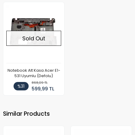
Sold Out
Notebook Alt Kasa Acer E1-
531 Uyumlu (Defolu)
868,09 TL
%31
599,99 TL
Similar Products