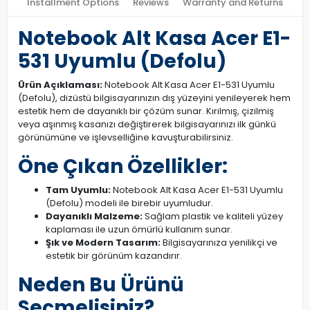
Installment Options
Reviews
Warranty and Returns
Notebook Alt Kasa Acer E1-
531 Uyumlu (Defolu)
Ürün Açıklaması:
Notebook Alt Kasa Acer E1-531 Uyumlu
(Defolu), dizüstü bilgisayarınızın dış yüzeyini yenileyerek hem
estetik hem de dayanıklı bir çözüm sunar. Kırılmış, çizilmiş
veya aşınmış kasanızı değiştirerek bilgisayarınızı ilk günkü
görünümüne ve işlevselliğine kavuşturabilirsiniz.
Öne Çıkan Özellikler:
Tam Uyumlu:
Notebook Alt Kasa Acer E1-531 Uyumlu
(Defolu) modeli ile birebir uyumludur.
Dayanıklı Malzeme:
Sağlam plastik ve kaliteli yüzey
kaplaması ile uzun ömürlü kullanım sunar.
Şık ve Modern Tasarım:
Bilgisayarınıza yenilikçi ve
estetik bir görünüm kazandırır.
Neden Bu Ürünü
Seçmelisiniz?