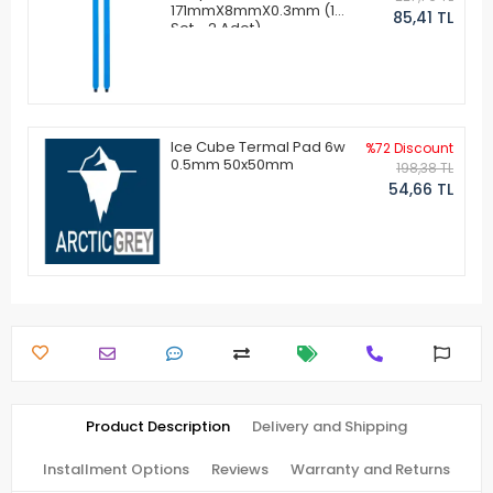
171mmX8mmX0.3mm (1
85,41 TL
Set - 2 Adet)
Ice Cube Termal Pad 6w
%72 Discount
0.5mm 50x50mm
198,38 TL
54,66 TL
Product Description
Delivery and Shipping
Installment Options
Reviews
Warranty and Returns