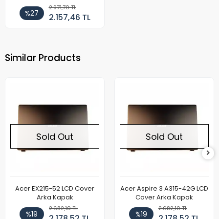
2.971,70 TL
%27
2.157,46 TL
Similar Products
Sold Out
Sold Out
Acer EX215-52 LCD Cover
Acer Aspire 3 A315-42G LCD
Arka Kapak
Cover Arka Kapak
2.682,10 TL
2.682,10 TL
%19
%19
2.178,52 TL
2.178,52 TL