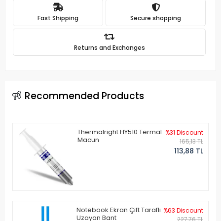
Fast Shipping
Secure shopping
Returns and Exchanges
Recommended Products
Thermalright HY510 Termal
%31 Discount
Macun
165,13 TL
113,88 TL
Notebook Ekran Çift Taraflı
%63 Discount
Uzayan Bant
227,76 TL