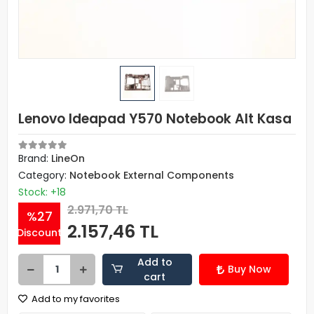
Lenovo Ideapad Y570 Notebook Alt Kasa
Brand:
LineOn
Category:
Notebook External Components
Stock: +18
2.971,70 TL
%27
2.157,46 TL
Discount
Add to
Buy Now
cart
Add to my favorites