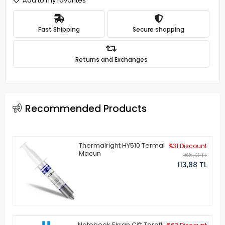
Add to my favorites
Fast Shipping
Secure shopping
Returns and Exchanges
Recommended Products
Thermalright HY510 Termal
%31 Discount
Macun
165,13 TL
113,88 TL
Notebook Ekran Çift Taraflı