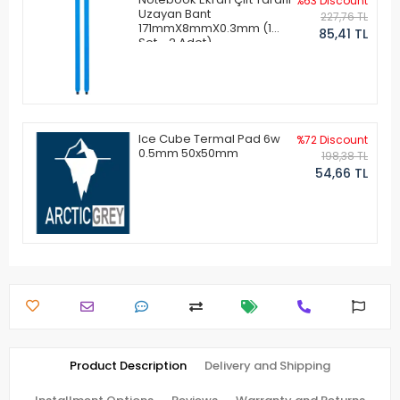
%63 Discount
Uzayan Bant
227,76 TL
171mmX8mmX0.3mm (1
85,41 TL
Set - 2 Adet)
Ice Cube Termal Pad 6w
%72 Discount
0.5mm 50x50mm
198,38 TL
54,66 TL
Product Description
Delivery and Shipping