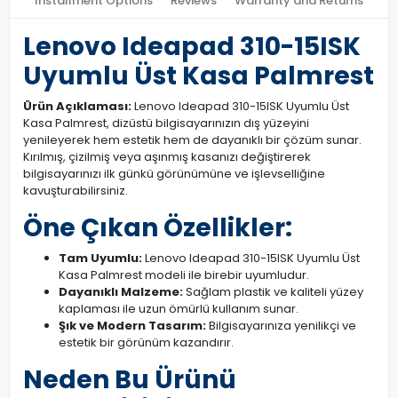
Installment Options
Reviews
Warranty and Returns
Lenovo Ideapad 310-15ISK
Uyumlu Üst Kasa Palmrest
Ürün Açıklaması:
Lenovo Ideapad 310-15ISK Uyumlu Üst
Kasa Palmrest, dizüstü bilgisayarınızın dış yüzeyini
yenileyerek hem estetik hem de dayanıklı bir çözüm sunar.
Kırılmış, çizilmiş veya aşınmış kasanızı değiştirerek
bilgisayarınızı ilk günkü görünümüne ve işlevselliğine
kavuşturabilirsiniz.
Öne Çıkan Özellikler:
Tam Uyumlu:
Lenovo Ideapad 310-15ISK Uyumlu Üst
Kasa Palmrest modeli ile birebir uyumludur.
Dayanıklı Malzeme:
Sağlam plastik ve kaliteli yüzey
kaplaması ile uzun ömürlü kullanım sunar.
Şık ve Modern Tasarım:
Bilgisayarınıza yenilikçi ve
estetik bir görünüm kazandırır.
Neden Bu Ürünü