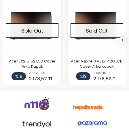
Sold Out
Sold Out
Acer EX215-52 LCD Cover
Acer Aspire 3 A315-42G LCD
Arka Kapak
Cover Arka Kapak
2.682,10 TL
2.682,10 TL
%19
%19
2.178,52 TL
2.178,52 TL