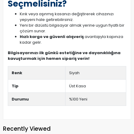
Seçmelisiniz?
Kırık veya aşınmış kasanızı değiştirerek cihazınızı
yepyeni hale getirebilirsiniz.
Yeni bir dizüstü bilgisayar almak yerine uygun fiyatlı bir
çözüm sunar.
Hızlı kargo ve güvenli alışveriş
avantajıyla kapınıza
kadar gelir.
Bilgisayarınızı ilk günkü estetiğine ve dayanıklılığına
kavuşturmak için hemen sipariş verin!
Renk
Siyah
Tip
Üst Kasa
Durumu
%100 Yeni
Recently Viewed