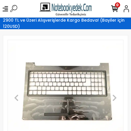
0
2900 TL ve Üzeri Alışverişlerde Kargo Bedava! (Bayiler için
120USD)