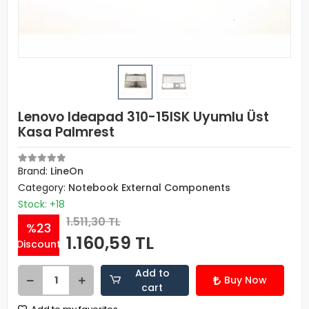
Lenovo Ideapad 310-15ISK Uyumlu Üst
Kasa Palmrest
Brand:
LineOn
Category:
Notebook External Components
Stock: +18
1.511,30 TL
%23
1.160,59 TL
Discount
Add to
Buy Now
cart