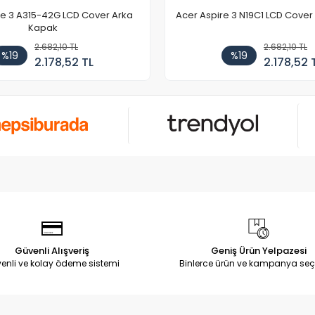
re 3 A315-42G LCD Cover Arka
Acer Aspire 3 N19C1 LCD Cove
Kapak
2.682,10 TL
2.682,10 TL
%19
%19
2.178,52 TL
2.178,52 
Güvenli Alışveriş
Geniş Ürün Yelpazesi
enli ve kolay ödeme sistemi
Binlerce ürün ve kampanya seç