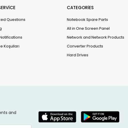
ERVİCE
CATEGORİES
ked Questions
Notebook Spare Parts
g
All in One Screen Panel
Notifications
Network and Network Products
e Koşulları
Converter Products
Hard Drives
ents and