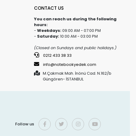
CONTACT US
You can reach us during the following
hours:
-
Weekdays:
09:00 AM - 07:00 PM
-
Saturday:
10:00 AM - 03:00 PM
(Closed on Sundays and public holidays.)
0212 433 38 33
info@notebookyedek.com
M.Çakmak Mah. İnönü Cad. N.162/b
Güngören- İSTANBUL
Follow us