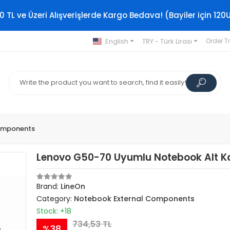
0 TL ve Üzeri Alışverişlerde Kargo Bedava! (Bayiler için 120
English
TRY - Türk Lirası
Order T
omponents
Lenovo G50-70 Uyumlu Notebook Alt K
Brand:
LineOn
Category:
Notebook External Components
Stock: +18
734,53 TL
%38