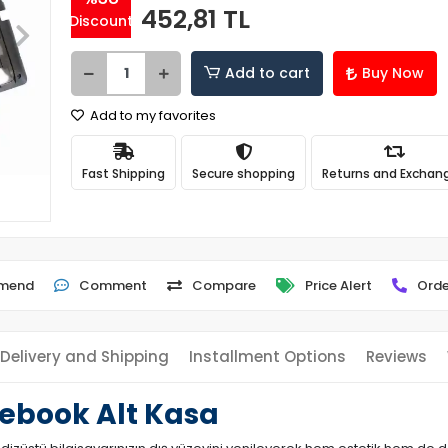
452,81 TL
Discount
Add to cart
Buy Now
Add to my favorites
Fast Shipping
Secure shopping
Returns and Exchan
mend
Comment
Compare
Price Alert
Orde
Delivery and Shipping
Installment Options
Reviews
ebook Alt Kasa