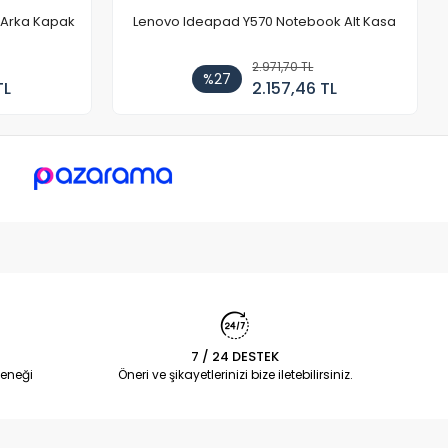
r Arka Kapak
Lenovo Ideapad Y570 Notebook Alt Kasa
2.971,70 TL
%27
TL
2.157,46 TL
7 / 24 DESTEK
eneği
Öneri ve şikayetlerinizi bize iletebilirsiniz.