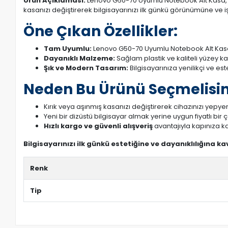
Ürün Açıklaması:
Lenovo G50-70 Uyumlu Notebook Alt Kasa, diz
kasanızı değiştirerek bilgisayarınızı ilk günkü görünümüne ve işl
Öne Çıkan Özellikler:
Tam Uyumlu:
Lenovo G50-70 Uyumlu Notebook Alt Kasa 
Dayanıklı Malzeme:
Sağlam plastik ve kaliteli yüzey k
Şık ve Modern Tasarım:
Bilgisayarınıza yenilikçi ve es
Neden Bu Ürünü Seçmelisin
Kırık veya aşınmış kasanızı değiştirerek cihazınızı yepyeni
Yeni bir dizüstü bilgisayar almak yerine uygun fiyatlı bir
Hızlı kargo ve güvenli alışveriş
avantajıyla kapınıza ka
Bilgisayarınızı ilk günkü estetiğine ve dayanıklılığına k
Renk
Tip