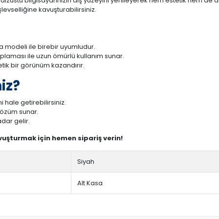
üstü bilgisayarınızın dış yüzeyini yenileyerek hem estetik hem de day
evselliğine kavuşturabilirsiniz.
modeli ile birebir uyumludur.
aplaması ile uzun ömürlü kullanım sunar.
tetik bir görünüm kazandırır.
iz?
 hale getirebilirsiniz.
 çözüm sunar.
dar gelir.
avuşturmak için hemen sipariş verin!
Siyah
Alt Kasa