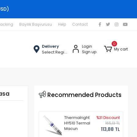
USD)
racking
Bayilik Başvurusu
Help
Contact
0
Delivery
Login
My cart
Select Region
Sign up
asa
Recommended Products
Thermalright
%31 Discount
HY510 Termal
165,13 TL
Macun
113,88 TL