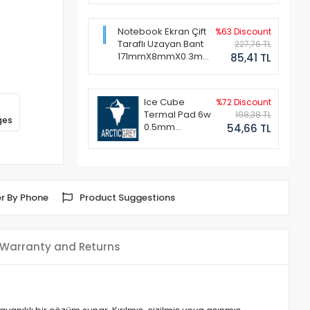
Notebook Ekran Çift
%63 Discount
Taraflı Uzayan Bant
227,76 TL
171mmX8mmX0.3mm
85,41 TL
(1 Set - 2 Adet)
Ice Cube
%72 Discount
Termal Pad 6w
198,38 TL
ges
0.5mm
54,66 TL
50x50mm
r By Phone
Product Suggestions
Warranty and Returns