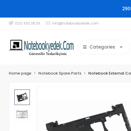
290
0212 433 38 33
info@notebookyedek.com
Categories
Home page
Notebook Spare Parts
Notebook External C