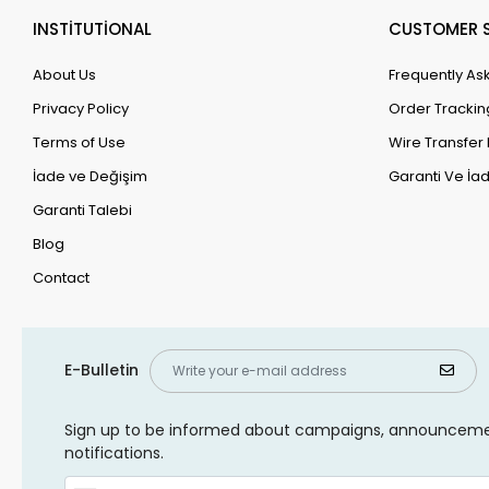
INSTİTUTİONAL
CUSTOMER S
About Us
Frequently As
Privacy Policy
Order Trackin
Terms of Use
Wire Transfer 
İade ve Değişim
Garanti Ve İad
Garanti Talebi
Blog
Contact
E-Bulletin
Sign up to be informed about campaigns, announcem
notifications.