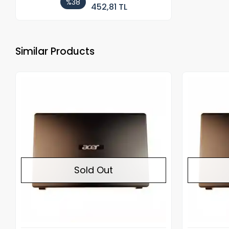
%38
452,81 TL
Similar Products
Out of stock
Sold Out