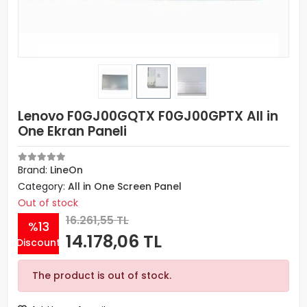
Lenovo F0GJ00GQTX F0GJ00GPTX All in
One Ekran Paneli
Brand:
LineOn
Category:
All in One Screen Panel
Out of stock
16.261,55 TL
%13
14.178,06 TL
Discount
The product is out of stock.