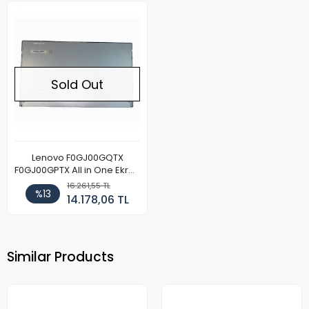
Sold Out
Lenovo F0GJ00GQTX
F0GJ00GPTX All in One Ekran
Paneli
16.261,55 TL
%13
14.178,06 TL
Similar Products