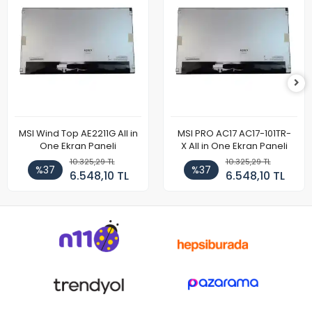
MSI Wind Top AE2211G All in
MSI PRO AC17 AC17-101TR-
One Ekran Paneli
X All in One Ekran Paneli
10.325,29 TL
10.325,29 TL
%37
%37
6.548,10 TL
6.548,10 TL