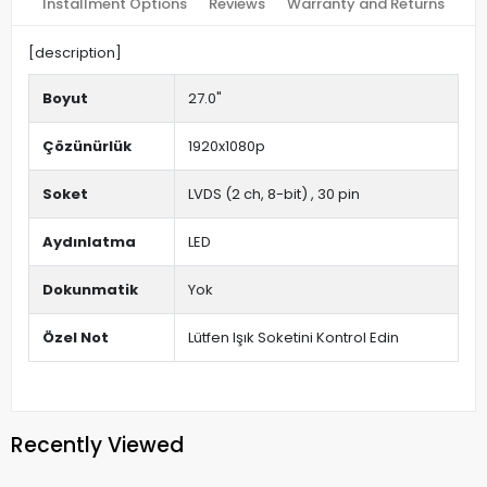
Installment Options
Reviews
Warranty and Returns
[description]
Boyut
27.0"
Çözünürlük
1920x1080p
Soket
LVDS (2 ch, 8-bit) , 30 pin
Aydınlatma
LED
Dokunmatik
Yok
Özel Not
Lütfen Işık Soketini Kontrol Edin
Recently Viewed