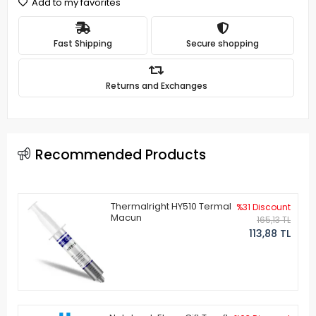
Add to my favorites
Fast Shipping
Secure shopping
Returns and Exchanges
Recommended Products
Thermalright HY510 Termal
%31 Discount
Macun
165,13 TL
113,88 TL