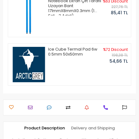
Notebook Ekran Çift Taraflı
%63 Discount
Uzayan Bant
227,76 TL
171mmX8mmX0.3mm (1
85,41 TL
Set - 2 Adet)
Ice Cube Termal Pad 6w
%72 Discount
0.5mm 50x50mm
198,38 TL
54,66 TL
Product Description
Delivery and Shipping