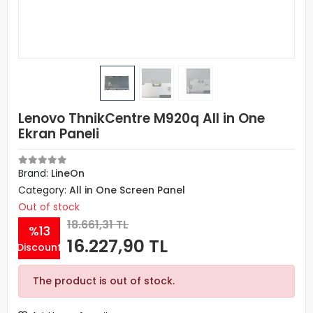
Lenovo ThnikCentre M920q All in One
Ekran Paneli
Brand:
LineOn
Category:
All in One Screen Panel
Out of stock
18.661,31 TL
%13
16.227,90 TL
Discount
The product is out of stock.