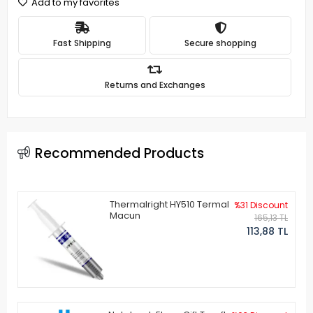
Add to my favorites
Fast Shipping
Secure shopping
Returns and Exchanges
Recommended Products
Thermalright HY510 Termal
%31 Discount
Macun
165,13 TL
113,88 TL