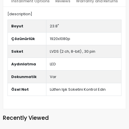
Installment Options
Reviews
Warranty and Returns
[description]
Boyut
23.8"
Çözünürlük
1920x1080p
Soket
LVDS (2 ch, 8-bit) , 30 pin
Aydınlatma
LED
Dokunmatik
Var
Özel Not
Lütfen Işık Soketini Kontrol Edin
Recently Viewed