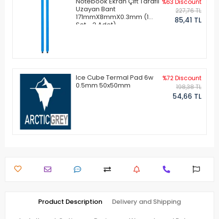
Notebook Ekran Çift Taraflı
%63 Discount
Uzayan Bant
227,76 TL
171mmX8mmX0.3mm (1
85,41 TL
Set - 2 Adet)
Ice Cube Termal Pad 6w
%72 Discount
0.5mm 50x50mm
198,38 TL
54,66 TL
Product Description
Delivery and Shipping