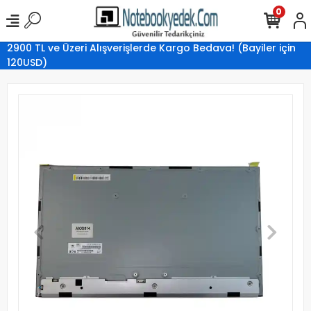
0
2900 TL ve Üzeri Alışverişlerde Kargo Bedava! (Bayiler için
120USD)