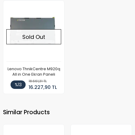
Sold Out
Lenovo ThnikCentre M920q
All in One Ekran Paneli
18.661,31 TL
%13
16.227,90 TL
Similar Products