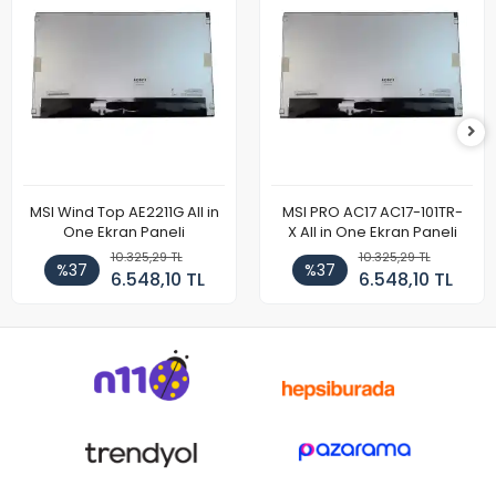
MSI Wind Top AE2211G All in
MSI PRO AC17 AC17-101TR-
One Ekran Paneli
X All in One Ekran Paneli
10.325,29 TL
10.325,29 TL
%37
%37
6.548,10 TL
6.548,10 TL