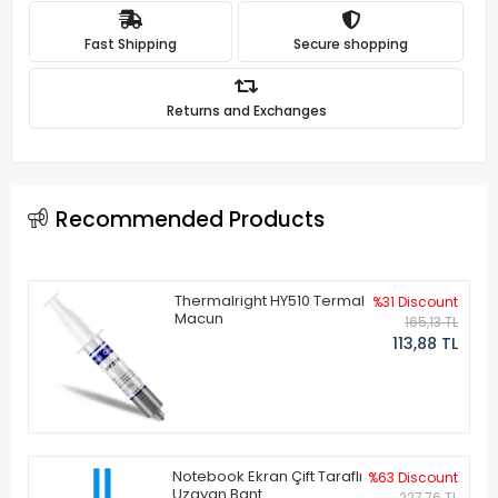
Fast Shipping
Secure shopping
Returns and Exchanges
Recommended Products
Thermalright HY510 Termal
%31 Discount
Macun
165,13 TL
113,88 TL
Notebook Ekran Çift Taraflı
%63 Discount
Uzayan Bant
227,76 TL