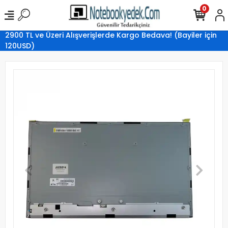
0
2900 TL ve Üzeri Alışverişlerde Kargo Bedava! (Bayiler için
120USD)