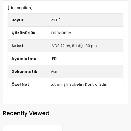
[description]
Boyut
23.8"
Çözünürlük
1920x1080p
Soket
LVDS (2 ch, 8-bit) , 30 pin
Aydınlatma
LED
Dokunmatik
Var
Özel Not
Lütfen Işık Soketini Kontrol Edin
Recently Viewed