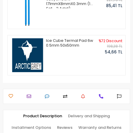
171mmX8mmX0.3mm (1
85,41 TL
Set - 2 Adet)
Ice Cube Termal Pad 6w
%72 Discount
0.5mm 50x50mm
198,38 TL
54,66 TL
Product Description
Delivery and Shipping
Installment Options
Reviews
Warranty and Returns