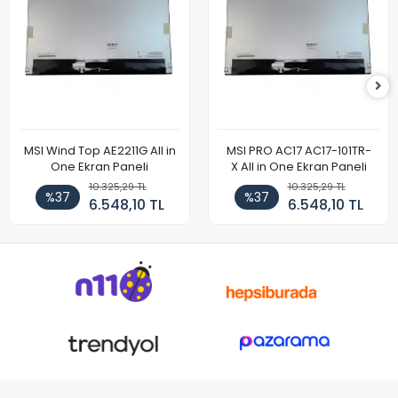
MSI Wind Top AE2211G All in
MSI PRO AC17 AC17-101TR-
One Ekran Paneli
X All in One Ekran Paneli
10.325,29 TL
10.325,29 TL
%37
%37
6.548,10 TL
6.548,10 TL