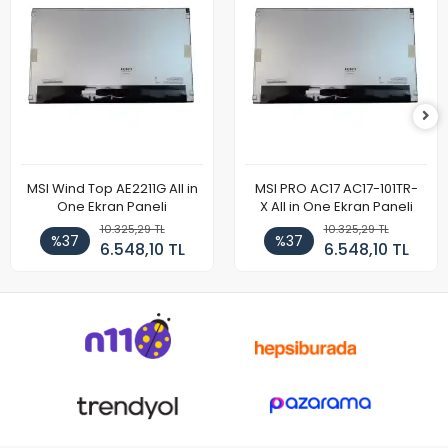
MSI Wind Top AE2211G All in
MSI PRO AC17 AC17-101TR-
One Ekran Paneli
X All in One Ekran Paneli
10.325,29 TL
10.325,29 TL
%37
%37
6.548,10 TL
6.548,10 TL