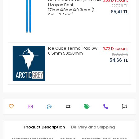
%63 Discount
Uzayan Bant
227,76 TL
171mmX8mmX0.3mm (1
85,41 TL
Set - 2 Adet)
Ice Cube Termal Pad 6w
%72 Discount
0.5mm 50x50mm
198,38 TL
54,66 TL
Product Description
Delivery and Shipping