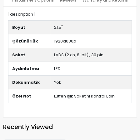
Installment Options
Reviews
Warranty and Returns
[description]
Boyut
21.5"
Çözünürlük
1920x1080p
Soket
LVDS (2 ch, 8-bit) , 30 pin
Aydınlatma
LED
Dokunmatik
Yok
Özel Not
Lütfen Işık Soketini Kontrol Edin
Recently Viewed