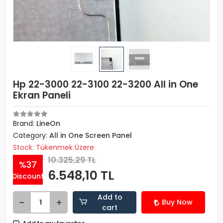
Hp 22-3000 22-3100 22-3200 All in One
Ekran Paneli
Brand:
LineOn
Category:
All in One Screen Panel
Stock: Tükenmek Üzere
10.325,29 TL
%37
6.548,10 TL
Discount
Add to
Buy Now
cart