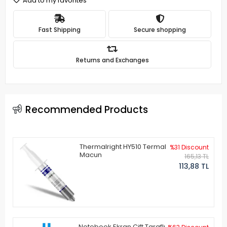
Add to my favorites
Fast Shipping
Secure shopping
Returns and Exchanges
Recommended Products
Thermalright HY510 Termal
%31 Discount
Macun
165,13 TL
113,88 TL
Notebook Ekran Çift Taraflı