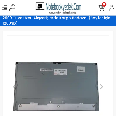
0
2900 TL ve Üzeri Alışverişlerde Kargo Bedava! (Bayiler için
120USD)