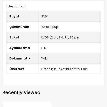
[description]
Boyut
21.5"
Çözünürlük
1920x1080p
Soket
LVDS (2 ch, 8-bit) , 30 pin
Aydınlatma
LED
Dokunmatik
Yok
Özel Not
Lütfen Işık Soketini Kontrol Edin
Recently Viewed