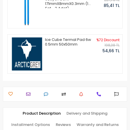
171mmX8mmX0.3mm (1
85,41 TL
Set - 2 Adet)
Ice Cube Termal Pad 6w
%72 Discount
0.5mm 50x50mm
198,38 TL
54,66 TL
Product Description
Delivery and Shipping
Installment Options
Reviews
Warranty and Returns