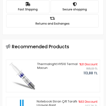
Fast Shipping
Secure shopping
Returns and Exchanges
Recommended Products
Thermalright HY510 Termal
%31 Discount
Macun
165,13 TL
113,88 TL
Notebook Ekran Çift Taraflı
%63 Discount
Uzayan Bant
227,76 TL