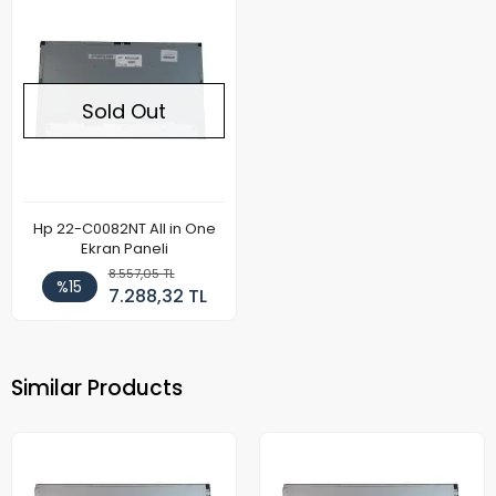
Sold Out
Hp 22-C0082NT All in One
Ekran Paneli
8.557,05 TL
%15
7.288,32 TL
Similar Products