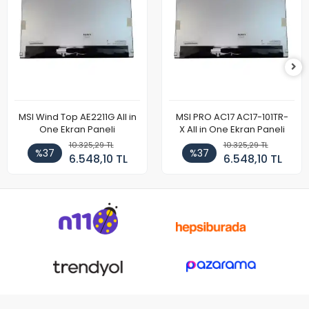
MSI Wind Top AE2211G All in
MSI PRO AC17 AC17-101TR-
One Ekran Paneli
X All in One Ekran Paneli
10.325,29 TL
10.325,29 TL
%37
%37
6.548,10 TL
6.548,10 TL