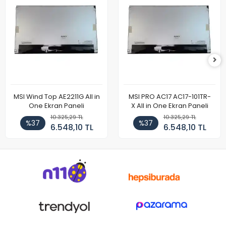
MSI Wind Top AE2211G All in
MSI PRO AC17 AC17-101TR-
One Ekran Paneli
X All in One Ekran Paneli
10.325,29 TL
10.325,29 TL
%37
%37
6.548,10 TL
6.548,10 TL