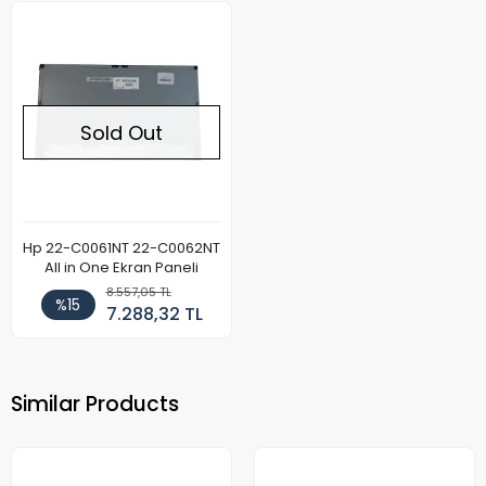
Sold Out
Hp 22-C0061NT 22-C0062NT
All in One Ekran Paneli
8.557,05 TL
%15
7.288,32 TL
Similar Products