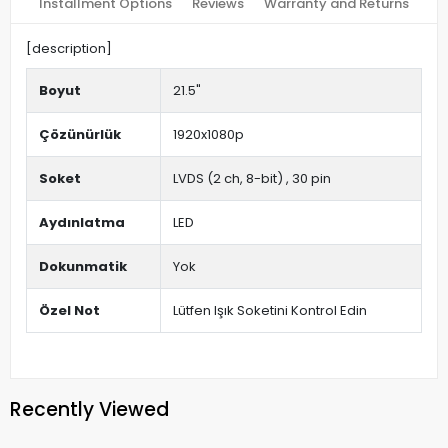
Installment Options
Reviews
Warranty and Returns
[description]
Boyut
21.5"
Çözünürlük
1920x1080p
Soket
LVDS (2 ch, 8-bit) , 30 pin
Aydınlatma
LED
Dokunmatik
Yok
Özel Not
Lütfen Işık Soketini Kontrol Edin
Recently Viewed