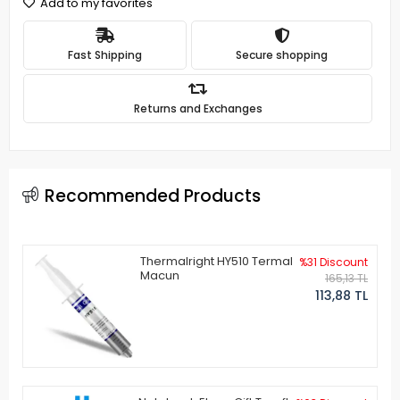
Add to my favorites
Fast Shipping
Secure shopping
Returns and Exchanges
Recommended Products
Thermalright HY510 Termal
%31 Discount
Macun
165,13 TL
113,88 TL