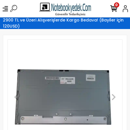
0
2900 TL ve Üzeri Alışverişlerde Kargo Bedava! (Bayiler için
120USD)