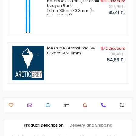
Notebook Ekran Çift Taraflı
%63 Discount
Uzayan Bant
227,76 TL
171mmX8mmX0.3mm (1
85,41 TL
Set - 2 Adet)
Ice Cube Termal Pad 6w
%72 Discount
0.5mm 50x50mm
198,38 TL
54,66 TL
Product Description
Delivery and Shipping