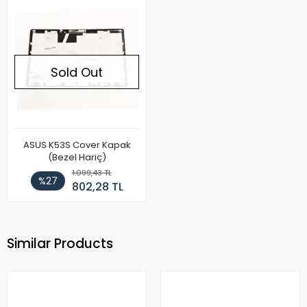
Sold Out
ASUS K53S Cover Kapak
(Bezel Hariç)
1.099,43 TL
%27
802,28 TL
Similar Products