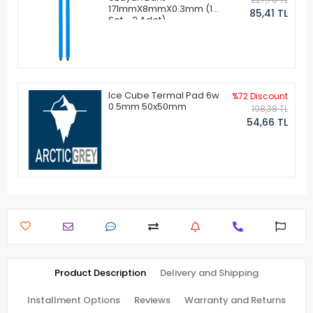
171mmX8mmX0.3mm (1
85,41 TL
Set - 2 Adet)
Ice Cube Termal Pad 6w
%72 Discount
0.5mm 50x50mm
198,38 TL
54,66 TL
Product Description
Delivery and Shipping
Installment Options
Reviews
Warranty and Returns