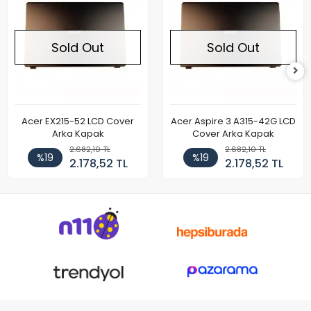
Sold Out
Sold Out
Acer EX215-52 LCD Cover
Acer Aspire 3 A315-42G LCD
Arka Kapak
Cover Arka Kapak
2.682,10 TL
2.682,10 TL
%19
%19
2.178,52 TL
2.178,52 TL