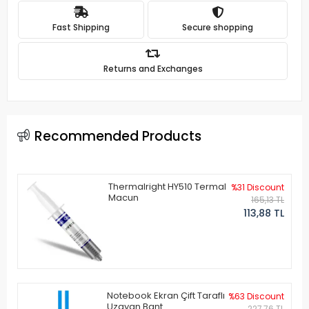
Fast Shipping
Secure shopping
Returns and Exchanges
Recommended Products
Thermalright HY510 Termal
%31 Discount
Macun
165,13 TL
113,88 TL
Notebook Ekran Çift Taraflı
%63 Discount
Uzayan Bant
227,76 TL