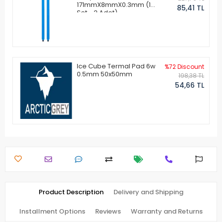
171mmX8mmX0.3mm (1
85,41 TL
Set - 2 Adet)
Ice Cube Termal Pad 6w
%72 Discount
0.5mm 50x50mm
198,38 TL
54,66 TL
Product Description
Delivery and Shipping
Installment Options
Reviews
Warranty and Returns