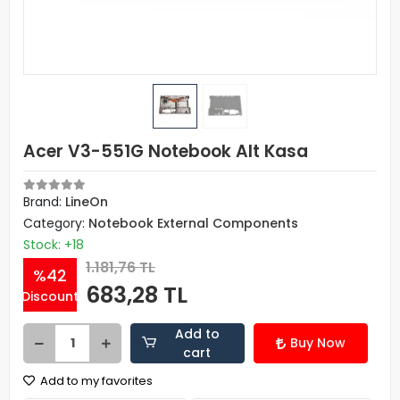
Acer V3-551G Notebook Alt Kasa
Brand:
LineOn
Category:
Notebook External Components
Stock: +18
1.181,76 TL
%42
683,28 TL
Discount
Add to
Buy Now
cart
Add to my favorites