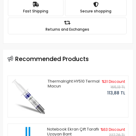
Fast Shipping
Secure shopping
Returns and Exchanges
Recommended Products
Thermalright HY510 Termal
%31 Discount
Macun
165,13 TL
113,88 TL
Notebook Ekran Çift Taraflı
%63 Discount
Uzayan Bant
227,76 TL