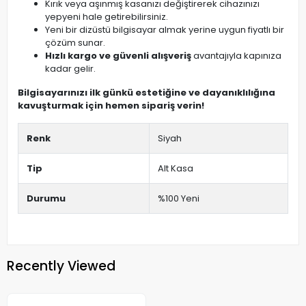
Kırık veya aşınmış kasanızı değiştirerek cihazınızı
yepyeni hale getirebilirsiniz.
Yeni bir dizüstü bilgisayar almak yerine uygun fiyatlı bir
çözüm sunar.
Hızlı kargo ve güvenli alışveriş
avantajıyla kapınıza
kadar gelir.
Bilgisayarınızı ilk günkü estetiğine ve dayanıklılığına
kavuşturmak için hemen sipariş verin!
Renk
Siyah
Tip
Alt Kasa
Durumu
%100 Yeni
Recently Viewed