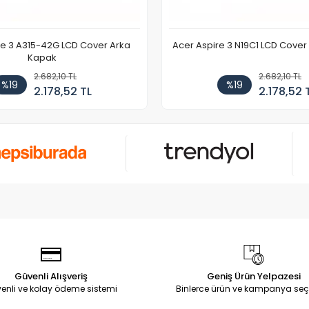
re 3 A315-42G LCD Cover Arka
Acer Aspire 3 N19C1 LCD Cove
Kapak
2.682,10 TL
2.682,10 TL
%19
%19
2.178,52 TL
2.178,52 
Güvenli Alışveriş
Geniş Ürün Yelpazesi
enli ve kolay ödeme sistemi
Binlerce ürün ve kampanya seç