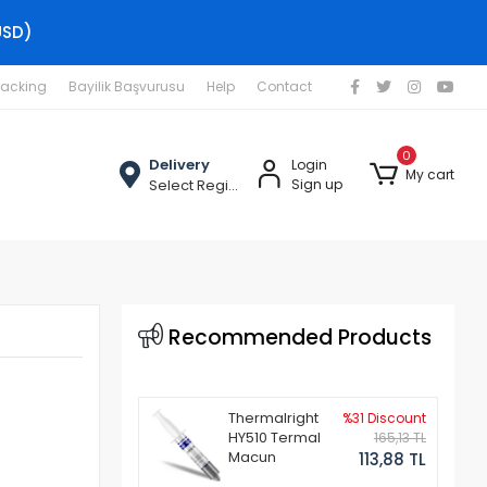
USD)
racking
Bayilik Başvurusu
Help
Contact
0
Delivery
Login
My cart
Select Region
Sign up
Recommended Products
Thermalright
%31 Discount
HY510 Termal
165,13 TL
Macun
113,88 TL