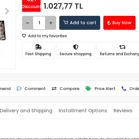
1.027,77 TL
Discount
Add to cart
Buy Now
Add to my favorites
Fast Shipping
Secure shopping
Returns and Exchan
mend
Comment
Compare
Price Alert
Orde
Delivery and Shipping
Installment Options
Reviews