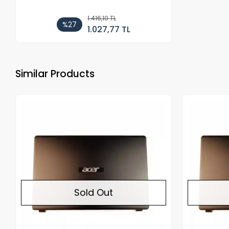
1.416,10 TL
%27
1.027,77 TL
Similar Products
Out of stock
Sold Out