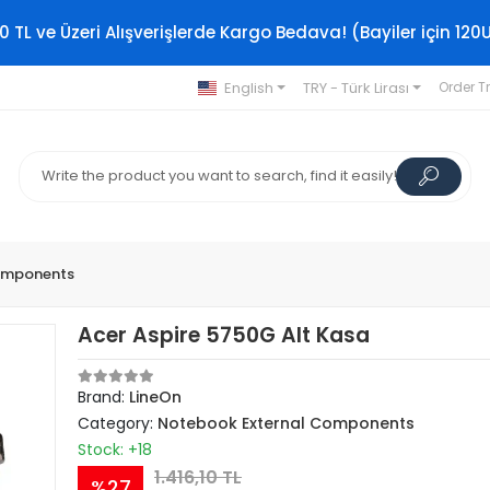
0 TL ve Üzeri Alışverişlerde Kargo Bedava! (Bayiler için 120
English
TRY - Türk Lirası
Order T
omponents
Acer Aspire 5750G Alt Kasa
Brand:
LineOn
Category:
Notebook External Components
Stock: +18
1.416,10 TL
%27