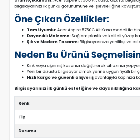
Ürün Açıklaması:
Acer Aspire 5750G Alt Kasa, dizüstü bilgisay
bilgisayarınızı ilk günkü görünümüne ve işlevselliğine kavuşturab
Öne Çıkan Özellikler:
Tam Uyumlu:
Acer Aspire 5750G Alt Kasa modeli ile bi
Dayanıklı Malzeme:
Sağlam plastik ve kaliteli yüzey k
Şık ve Modern Tasarım:
Bilgisayarınıza yenilikçi ve es
Neden Bu Ürünü Seçmelisin
Kırık veya aşınmış kasanızı değiştirerek cihazınızı yepyeni
Yeni bir dizüstü bilgisayar almak yerine uygun fiyatlı bir
Hızlı kargo ve güvenli alışveriş
avantajıyla kapınıza ka
Bilgisayarınızı ilk günkü estetiğine ve dayanıklılığına k
Renk
Tip
Durumu