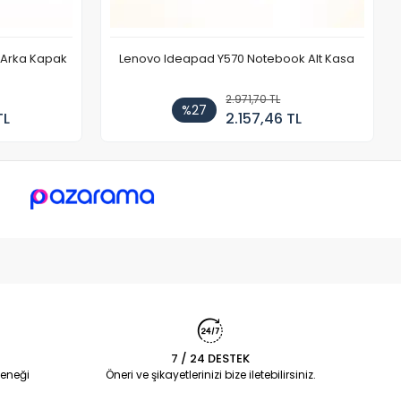
r Arka Kapak
Lenovo Ideapad Y570 Notebook Alt Kasa
2.971,70 TL
%27
TL
2.157,46 TL
7 / 24 DESTEK
eneği
Öneri ve şikayetlerinizi bize iletebilirsiniz.