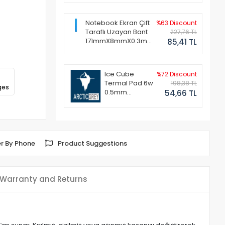
Notebook Ekran Çift
%63 Discount
Taraflı Uzayan Bant
227,76 TL
171mmX8mmX0.3mm
85,41 TL
(1 Set - 2 Adet)
Ice Cube
%72 Discount
Termal Pad 6w
198,38 TL
ges
0.5mm
54,66 TL
50x50mm
r By Phone
Product Suggestions
Warranty and Returns