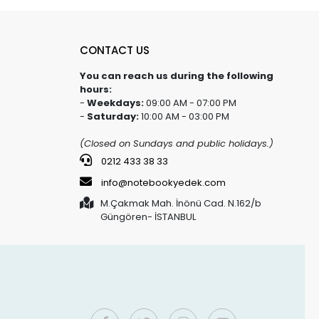
CONTACT US
You can reach us during the following
hours:
-
Weekdays:
09:00 AM - 07:00 PM
-
Saturday:
10:00 AM - 03:00 PM
(Closed on Sundays and public holidays.)
0212 433 38 33
info@notebookyedek.com
M.Çakmak Mah. İnönü Cad. N.162/b
Güngören- İSTANBUL