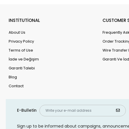
INSTİTUTİONAL
CUSTOMER S
About Us
Frequently As
Privacy Policy
Order Trackin
Terms of Use
Wire Transfer 
İade ve Değişim
Garanti Ve İad
Garanti Talebi
Blog
Contact
E-Bulletin
Sign up to be informed about campaigns, announcem