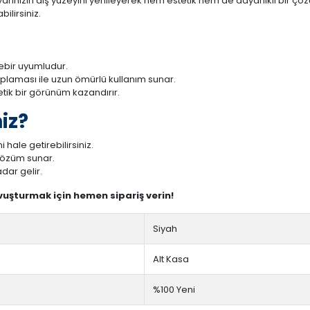
arınızın dış yüzeyini yenileyerek hem estetik hem de dayanıklı bir çözü
ilirsiniz.
rebir uyumludur.
aplaması ile uzun ömürlü kullanım sunar.
tetik bir görünüm kazandırır.
iz?
 hale getirebilirsiniz.
 çözüm sunar.
dar gelir.
avuşturmak için hemen sipariş verin!
Siyah
Alt Kasa
%100 Yeni