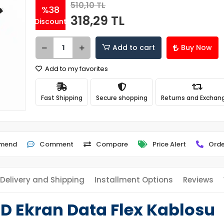
510,10 TL
%38
318,29 TL
Discount
Add to cart
Buy Now
Add to my favorites
Fast Shipping
Secure shopping
Returns and Exchan
mend
Comment
Compare
Price Alert
Orde
Delivery and Shipping
Installment Options
Reviews
D Ekran Data Flex Kablosu