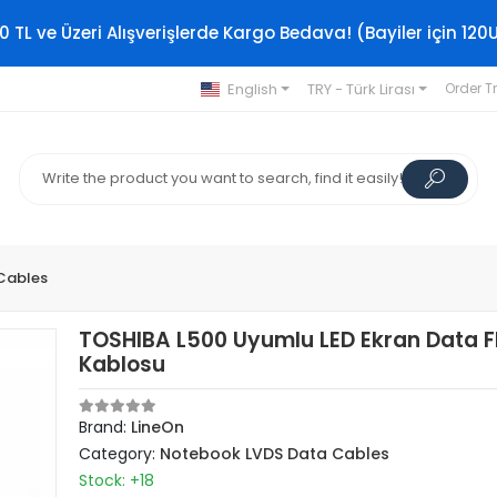
0 TL ve Üzeri Alışverişlerde Kargo Bedava! (Bayiler için 120
English
TRY - Türk Lirası
Order T
Cables
TOSHIBA L500 Uyumlu LED Ekran Data F
Kablosu
Brand:
LineOn
Category:
Notebook LVDS Data Cables
Stock: +18