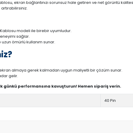
losu, ekran bağlantınızı sorunsuz hale getiren ve net görüntü kalitesi
rtırabilirsiniz.
Kablosu modeli ile birebir uyumludur.
deneyimi sağlar.
 uzun ömürlü kullanım sunar.
iz?
r ekran almaya gerek kalmadan uygun maliyetli bir çözüm sunar.
dar gelir.
ilk günkü performansına kavuşturun! Hemen sipariş verin.
40 Pin