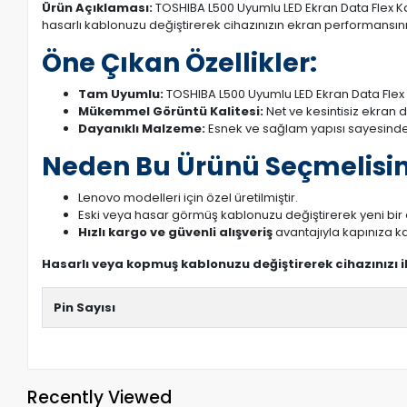
Ürün Açıklaması:
TOSHIBA L500 Uyumlu LED Ekran Data Flex Kab
hasarlı kablonuzu değiştirerek cihazınızın ekran performansını a
Öne Çıkan Özellikler:
Tam Uyumlu:
TOSHIBA L500 Uyumlu LED Ekran Data Flex 
Mükemmel Görüntü Kalitesi:
Net ve kesintisiz ekran 
Dayanıklı Malzeme:
Esnek ve sağlam yapısı sayesinde
Neden Bu Ürünü Seçmelisin
Lenovo modelleri için özel üretilmiştir.
Eski veya hasar görmüş kablonuzu değiştirerek yeni bi
Hızlı kargo ve güvenli alışveriş
avantajıyla kapınıza ka
Hasarlı veya kopmuş kablonuzu değiştirerek cihazınızı 
Pin Sayısı
Recently Viewed