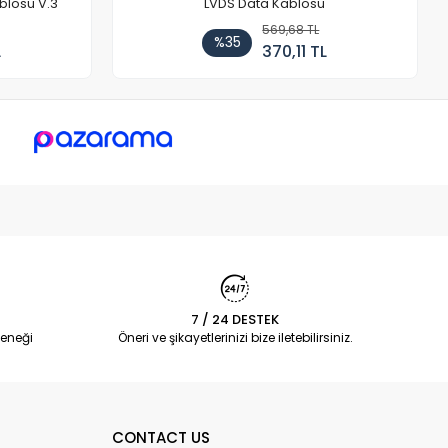
blosu V.3
LVDS Data Kablosu
569,68 TL
%35
L
370,11 TL
7 / 24 DESTEK
eneği
Öneri ve şikayetlerinizi bize iletebilirsiniz.
CONTACT US