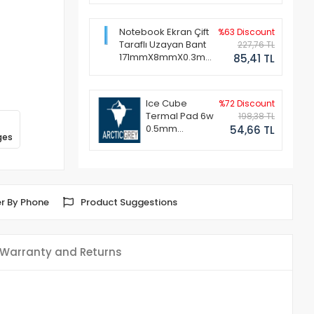
Notebook Ekran Çift
%63 Discount
Taraflı Uzayan Bant
227,76 TL
171mmX8mmX0.3mm
85,41 TL
(1 Set - 2 Adet)
Ice Cube
%72 Discount
Termal Pad 6w
198,38 TL
0.5mm
54,66 TL
ges
50x50mm
r By Phone
Product Suggestions
Warranty and Returns