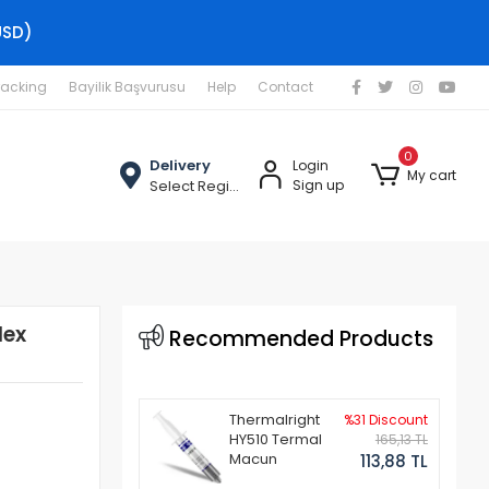
USD)
racking
Bayilik Başvurusu
Help
Contact
0
Delivery
Login
My cart
Select Region
Sign up
lex
Recommended Products
Thermalright
%31 Discount
HY510 Termal
165,13 TL
Macun
113,88 TL