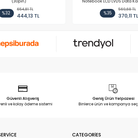
(30pin)
Notebook LCD LVDS Data Ka
654,81 TL
569,68 TL
%32
%35
444,13 TL
370,11 T
Güvenli Alışveriş
Geniş Ürün Yelpazesi
enli ve kolay ödeme sistemi
Binlerce ürün ve kampanya seç
ERVİCE
CATEGORİES