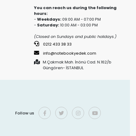
You can reach us during the following
hours:
-
Weekdays:
09:00 AM - 07:00 PM
-
Saturday:
10:00 AM - 03:00 PM
(Closed on Sundays and public holidays.)
0212 433 38 33
info@notebookyedek.com
M.Çakmak Mah. İnönü Cad. N.162/b
Güngören- İSTANBUL
Follow us