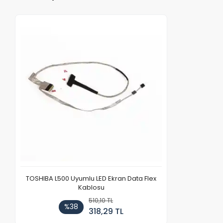
TOSHIBA L500 Uyumlu LED Ekran Data Flex
Kablosu
510,10 TL
%38
318,29 TL