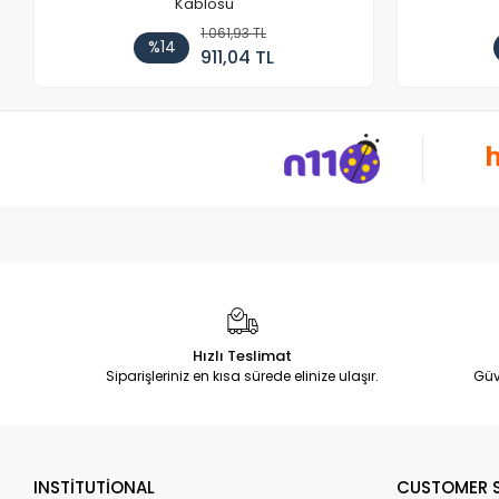
Kablosu
1.061,93 TL
%14
911,04 TL
Hızlı Teslimat
Siparişleriniz en kısa sürede elinize ulaşır.
Güv
INSTİTUTİONAL
CUSTOMER S