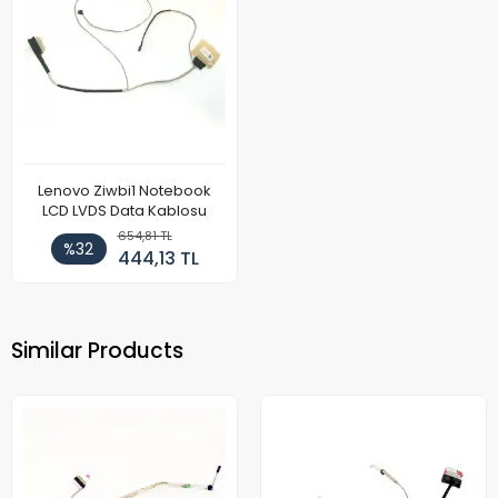
Lenovo Ziwbi1 Notebook
LCD LVDS Data Kablosu
654,81 TL
%32
444,13 TL
Similar Products