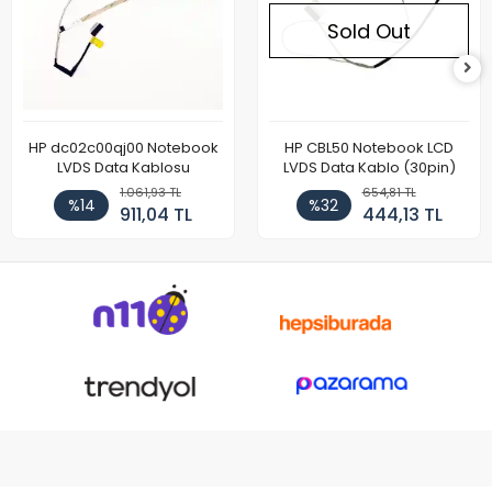
Sold Out
HP dc02c00qj00 Notebook
HP CBL50 Notebook LCD
LVDS Data Kablosu
LVDS Data Kablo (30pin)
1.061,93 TL
654,81 TL
%14
%32
911,04 TL
444,13 TL