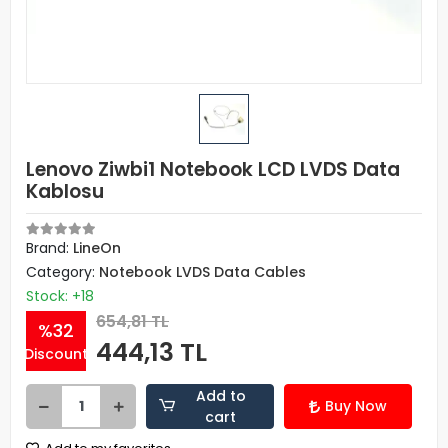
Lenovo Ziwbi1 Notebook LCD LVDS Data
Kablosu
Brand:
LineOn
Category:
Notebook LVDS Data Cables
Stock: +18
654,81 TL
%32
444,13 TL
Discount
Add to
Buy Now
cart