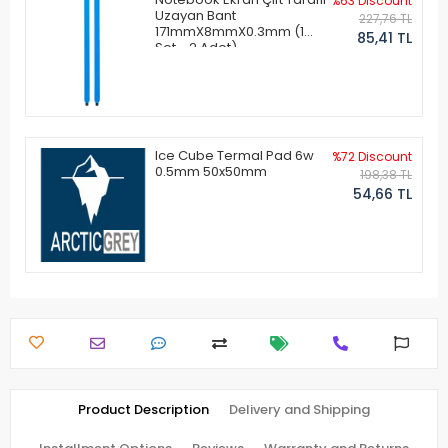
%63 Discount
Uzayan Bant
227,76 TL
171mmX8mmX0.3mm (1
85,41 TL
Set - 2 Adet)
Ice Cube Termal Pad 6w
%72 Discount
0.5mm 50x50mm
198,38 TL
54,66 TL
Product Description
Delivery and Shipping