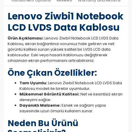
Installment Options
Reviews
Warranty and Returns
Lenovo Ziwbi1 Notebook
LCD LVDS Data Kablosu
Ürün Açıklaması:
Lenovo Ziwbi1 Notebook LCD LVDS Data
Kablosu, ekran bağlantınızı sorunsuz hale getiren ve net
görüntü kalitesi sunan yüksek kaliteli bir LVDS LCD data
kablosudur. Eski veya hasarlı kablonuzu değiştirerek
cihazınızın ekran performansını artırabilirsiniz.
Öne Çıkan Özellikler:
Tam Uyumlu:
Lenovo Ziwbi1 Notebook LCD LVDS Data
Kablosu modeli ile birebir uyumludur.
Mükemmel Görüntü Kalitesi:
Net ve kesintisiz ekran
deneyimi sağlar.
Dayanıklı Malzeme:
Esnek ve sağlam yapısı
sayesinde uzun ömürlü kullanım sunar.
Neden Bu Ürünü