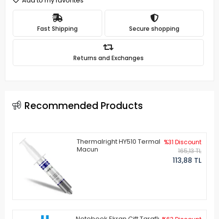
Add to my favorites
Fast Shipping
Secure shopping
Returns and Exchanges
Recommended Products
Thermalright HY510 Termal
%31 Discount
Macun
165,13 TL
113,88 TL
Notebook Ekran Çift Taraflı