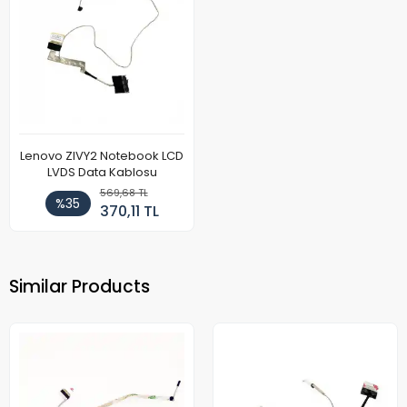
Lenovo ZIVY2 Notebook LCD
LVDS Data Kablosu
569,68 TL
%35
370,11 TL
Similar Products