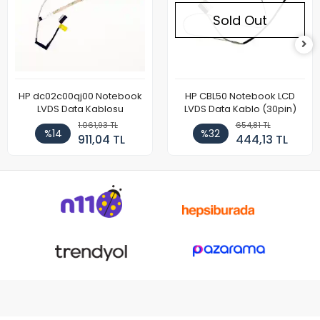
Sold Out
HP dc02c00qj00 Notebook
HP CBL50 Notebook LCD
LVDS Data Kablosu
LVDS Data Kablo (30pin)
1.061,93 TL
654,81 TL
%14
%32
911,04 TL
444,13 TL