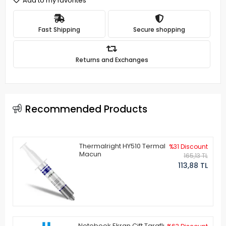
Add to my favorites
Fast Shipping
Secure shopping
Returns and Exchanges
Recommended Products
Thermalright HY510 Termal
%31 Discount
Macun
165,13 TL
113,88 TL
Notebook Ekran Çift Taraflı