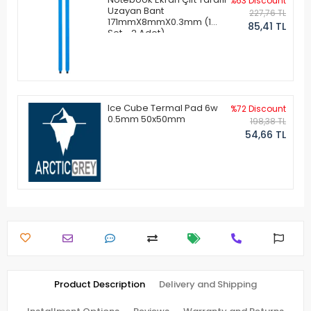
%63 Discount
Uzayan Bant
227,76 TL
171mmX8mmX0.3mm (1
85,41 TL
Set - 2 Adet)
Ice Cube Termal Pad 6w
%72 Discount
0.5mm 50x50mm
198,38 TL
54,66 TL
Product Description
Delivery and Shipping