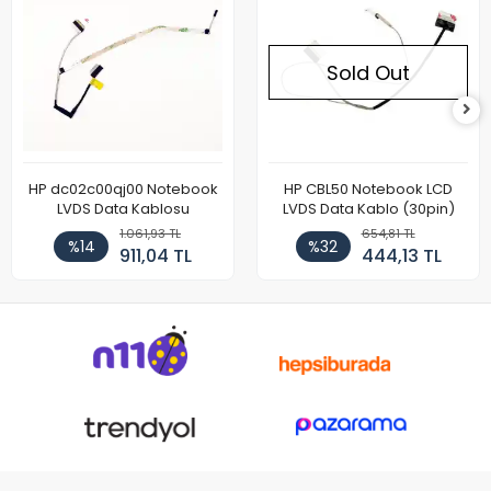
Sold Out
HP dc02c00qj00 Notebook
HP CBL50 Notebook LCD
LVDS Data Kablosu
LVDS Data Kablo (30pin)
1.061,93 TL
654,81 TL
%14
%32
911,04 TL
444,13 TL