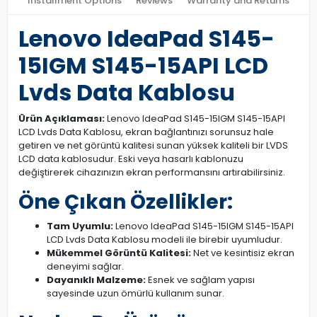
Installment Options
Reviews
Warranty and Returns
Lenovo IdeaPad S145-
15IGM S145-15API LCD
Lvds Data Kablosu
Ürün Açıklaması:
Lenovo IdeaPad S145-15IGM S145-15API
LCD Lvds Data Kablosu, ekran bağlantınızı sorunsuz hale
getiren ve net görüntü kalitesi sunan yüksek kaliteli bir LVDS
LCD data kablosudur. Eski veya hasarlı kablonuzu
değiştirerek cihazınızın ekran performansını artırabilirsiniz.
Öne Çıkan Özellikler:
Tam Uyumlu:
Lenovo IdeaPad S145-15IGM S145-15API
LCD Lvds Data Kablosu modeli ile birebir uyumludur.
Mükemmel Görüntü Kalitesi:
Net ve kesintisiz ekran
deneyimi sağlar.
Dayanıklı Malzeme:
Esnek ve sağlam yapısı
sayesinde uzun ömürlü kullanım sunar.