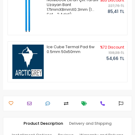
%63 Discount
Uzayan Bant
227,76 TL
171mmX8mmX0.3mm (1
85,41 TL
Set - 2 Adet)
Ice Cube Termal Pad 6w
%72 Discount
0.5mm 50x50mm
198,38 TL
54,66 TL
Product Description
Delivery and Shipping