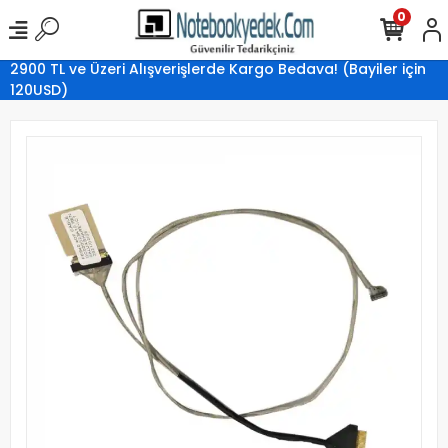
0
2900 TL ve Üzeri Alışverişlerde Kargo Bedava! (Bayiler için
120USD)