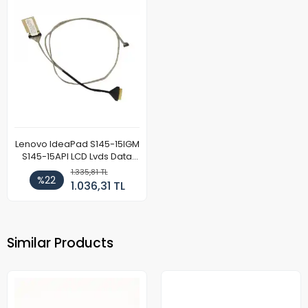
Lenovo IdeaPad S145-15IGM
S145-15API LCD Lvds Data
Kablosu
1.335,81 TL
%22
1.036,31 TL
Similar Products