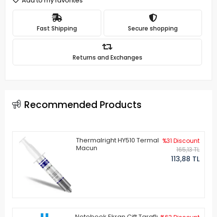
Add to my favorites
Fast Shipping
Secure shopping
Returns and Exchanges
Recommended Products
Thermalright HY510 Termal
%31 Discount
Macun
165,13 TL
113,88 TL
Notebook Ekran Çift Taraflı