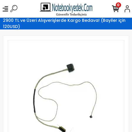
0
2900 TL ve Üzeri Alışverişlerde Kargo Bedava! (Bayiler için
120USD)