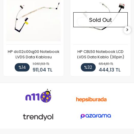
Sold Out
HP dc02c00qj00 Notebook
HP CBL50 Notebook LCD
LVDS Data Kablosu
LVDS Data Kablo (30pin)
1.061,93 TL
654,81 TL
%14
%32
911,04 TL
444,13 TL