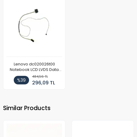
Lenovo dc020026t00
Notebook LCD LVDS Data
Kablosu
484,56 TL
%39
296,09 TL
Similar Products