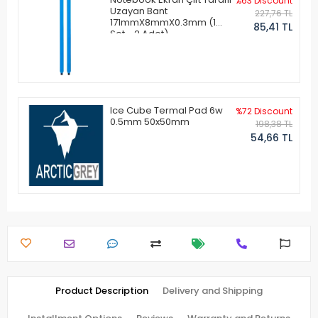
%63 Discount
Uzayan Bant
227,76 TL
171mmX8mmX0.3mm (1
85,41 TL
Set - 2 Adet)
Ice Cube Termal Pad 6w
%72 Discount
0.5mm 50x50mm
198,38 TL
54,66 TL
Product Description
Delivery and Shipping