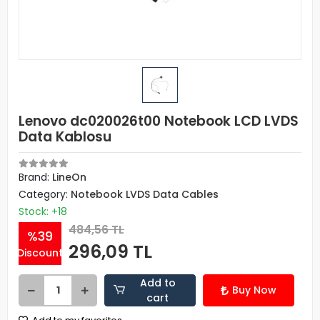
Lenovo dc020026t00 Notebook LCD LVDS
Data Kablosu
Brand:
LineOn
Category:
Notebook LVDS Data Cables
Stock: +18
484,56 TL
%39
296,09 TL
Discount
Add to
Buy Now
cart