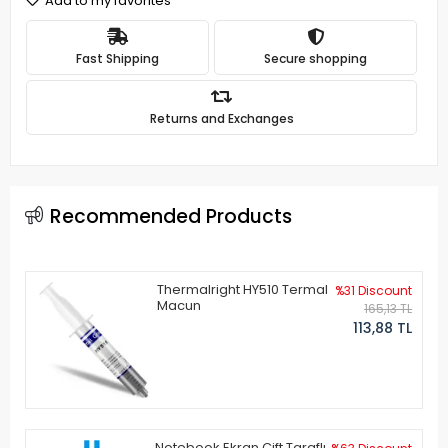
Add to my favorites
Fast Shipping
Secure shopping
Returns and Exchanges
Recommended Products
Thermalright HY510 Termal
%31 Discount
Macun
165,13 TL
113,88 TL
Notebook Ekran Çift Taraflı