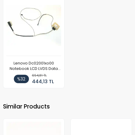
Lenovo Dc02001xo00
Notebook LCD LVDS Data
Kablosu
654,81 TL
%32
444,13 TL
Similar Products