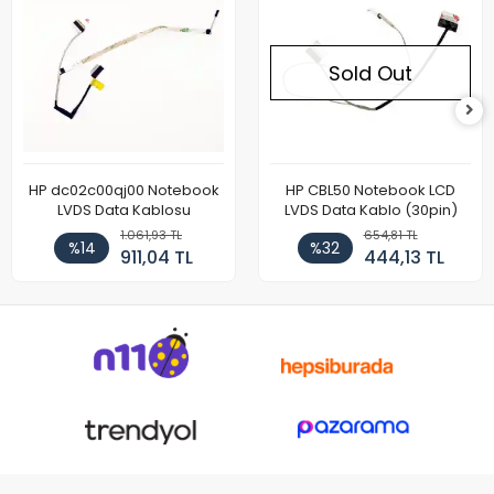
Sold Out
HP dc02c00qj00 Notebook
HP CBL50 Notebook LCD
LVDS Data Kablosu
LVDS Data Kablo (30pin)
1.061,93 TL
654,81 TL
%14
%32
911,04 TL
444,13 TL