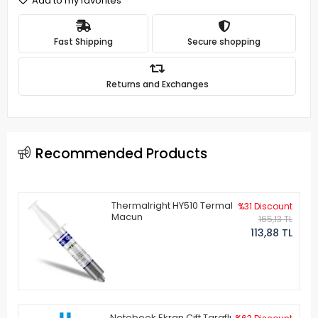
Add to my favorites
Fast Shipping
Secure shopping
Returns and Exchanges
Recommended Products
Thermalright HY510 Termal
%31 Discount
Macun
165,13 TL
113,88 TL
Notebook Ekran Çift Taraflı