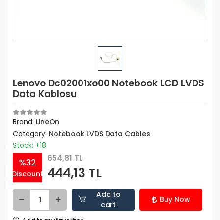
Lenovo Dc02001xo00 Notebook LCD LVDS
Data Kablosu
Brand:
LineOn
Category:
Notebook LVDS Data Cables
Stock: +18
654,81 TL
%32
444,13 TL
Discount
Add to
Buy Now
cart