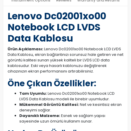
Installment Options
Reviews
Warranty and Returns
Lenovo Dc02001xo00
Notebook LCD LVDS
Data Kablosu
Ürün Açıklaması:
Lenovo Dc02001xo00 Notebook LCD LVDS
Data Kablosu, ekran bağlantınızı sorunsuz hale getiren ve net
görüntü kalitesi sunan yüksek kaliteli bir LVDS LCD data
kablosudur. Eski veya hasarlı kablonuzu değiştirerek
cihazınızın ekran performansını artırabilirsiniz.
Öne Çıkan Özellikler:
Tam Uyumlu:
Lenovo Dc02001xo00 Notebook LCD
LVDS Data Kablosu modeli ile birebir uyumludur.
Mükemmel Görüntü Kalitesi:
Net ve kesintisiz ekran
deneyimi sağlar.
Dayanıklı Malzeme:
Esnek ve sağlam yapısı
sayesinde uzun ömürlü kullanım sunar.