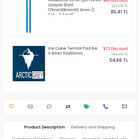
%63 Discount
Uzayan Bant
227,76 TL
171mmX8mmX0.3mm (1
85,41 TL
Set - 2 Adet)
Ice Cube Termal Pad 6w
%72 Discount
0.5mm 50x50mm
198,38 TL
54,66 TL
Product Description
Delivery and Shipping