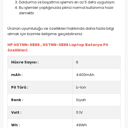
Doldurma ve boşaltma işlemini en az 5 defa uygulayın.
Bu işlemleri yaptığınızda piliniz normal kullanıma hazır
demektir.
Ürünün uyumluluğu ve özellikleri hakkında daha fazla bilgi
almak için bizimle iletişime geçebilirsiniz.
HP HSTNN-XB89 , HSTNN-XB88 Laptop Batarya Pil
özellikleri:
Hücre Sayısı :
6
mAh :
4400mAh
Pil Türü :
Li-Ion
Renk :
Siyah
Volt :
11.1V
Wh :
49Wh