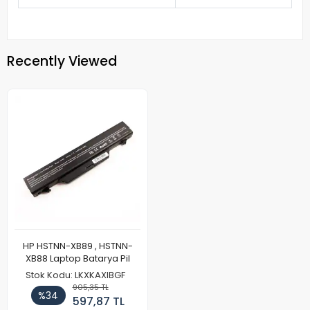
Recently Viewed
HP HSTNN-XB89 , HSTNN-
XB88 Laptop Batarya Pil
Stok Kodu: LKXKAXIBGF
905,35 TL
%34
597,87 TL