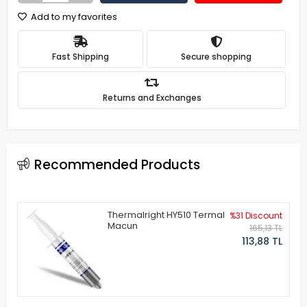
Add to my favorites
Fast Shipping
Secure shopping
Returns and Exchanges
Recommended Products
Thermalright HY510 Termal
%31 Discount
Macun
165,13 TL
113,88 TL