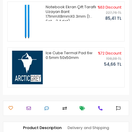
Notebook Ekran Çift Taraflı
%63 Discount
Uzayan Bant
227,76 TL
171mmX8mmX0.3mm (1
85,41 TL
Set - 2 Adet)
Ice Cube Termal Pad 6w
%72 Discount
0.5mm 50x50mm
198,38 TL
54,66 TL
Product Description
Delivery and Shipping