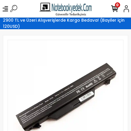
0
2900 TL ve Üzeri Alışverişlerde Kargo Bedava! (Bayiler için
120USD)