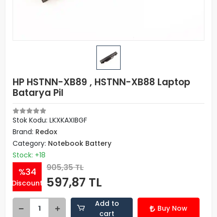
HP HSTNN-XB89 , HSTNN-XB88 Laptop
Batarya Pil
Stok Kodu: LKXKAXIBGF
Brand:
Redox
Category:
Notebook Battery
Stock: +18
905,35 TL
%34
597,87 TL
Discount
Add to
Buy Now
cart