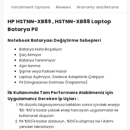
Installment Options
Reviews
Warranty and Returns
HP HSTNN-XB89 , HSTNN-XB88 Laptop
Batarya Pil
Notebook Bataryası Değiştirme Sebepleri
Batarya Hızla Boşalıyor
Şarj Almıyor
Batarya Tanınmıyor
Aşırı Isınma
Şişme veya Fiziksel Hasar
Laptop Açılmıyor, Sadece Adaptörle Çalışıyor
Pil Döngüsünün Dolması (Yaşlanma)
İlk Kullanımda Tam Performans Alabilmeniz için
Uygulamanız Gereken İp Uçları :
Pili dizüstü bilgisayarınıza taktıktan sonra içindeki enerjiyi
%5-%10'a kadar yüksek enerji harcayan uygulamalar ile
kullanarak düşürün.
Pili %100'e kadar doldurun , %100'e ulaşmaz ise 1.Adımı
yeniden tekrarlaryın .