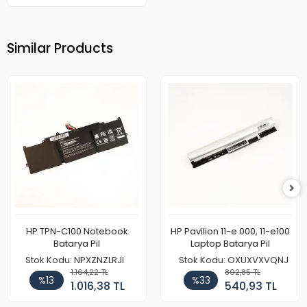
Similar Products
HP TPN-C100 Notebook
HP Pavilion 11-e 000, 11-e100
Batarya Pil
Laptop Batarya Pil
Stok Kodu: NPXZNZLRJI
Stok Kodu: OXUXVXVQNJ
1.164,22 TL
802,85 TL
%13
%33
1.016,38 TL
540,93 TL