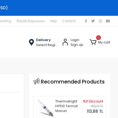
USD)
racking
Bayilik Başvurusu
Help
Contact
0
Delivery
Login
My cart
Select Region
Sign up
Recommended Products
Thermalright
%31 Discount
HY510 Termal
165,13 TL
Macun
113,88 TL