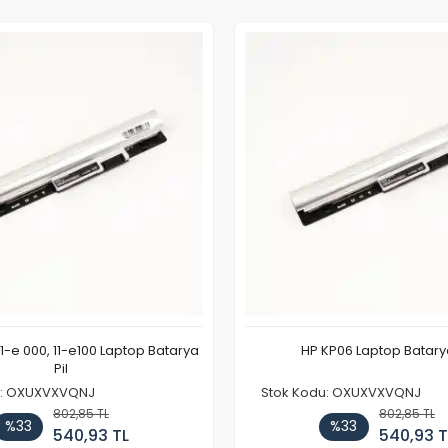
11-e 000, 11-e100 Laptop Batarya
HP KP06 Laptop Batarya
Pil
u: OXUXVXVQNJ
Stok Kodu: OXUXVXVQNJ
802,85 TL
802,85 TL
%33
%33
540,93 TL
540,93 T