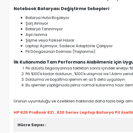
Notebook Bataryası Değiştirme Sebepleri
Batarya Hızla Boşalıyor
Şarj Almıyor
Batarya Tanınmıyor
Aşırı Isınma
Şişme veya Fiziksel Hasar
Laptop Açılmıyor, Sadece Adaptörle Çalışıyor
Pil Döngüsünün Dolması (Yaşlanma)
İlk Kullanımda Tam Performans Alabilmeniz için Uygu
Pili dizüstü bilgisayarınıza taktıktan sonra içindeki enerji
Pili %100'e kadar doldurun , %100'e ulaşmaz ise 1.Adımı yenide
Doldurma ve boşaltma işlemini en az 5 defa uygulayın.
Bu işlemleri yaptığınızda piliniz normal kullanıma hazır deme
Ürünün uyumluluğu ve özellikleri hakkında daha fazla bilgi almak
HP 625 ProBook 621 , 620 Series Laptop Batarya Pil özellik
Hücre Sayısı :