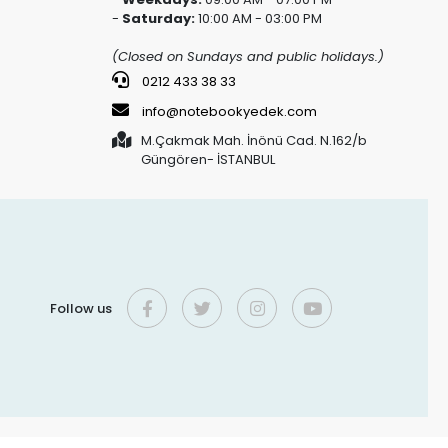
-
Saturday:
10:00 AM - 03:00 PM
(Closed on Sundays and public holidays.)
0212 433 38 33
info@notebookyedek.com
M.Çakmak Mah. İnönü Cad. N.162/b
Güngören- İSTANBUL
Follow us