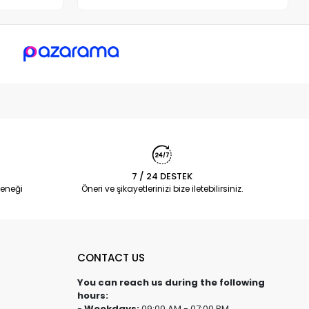
7 / 24 DESTEK
eneği
Öneri ve şikayetlerinizi bize iletebilirsiniz.
CONTACT US
You can reach us during the following
hours:
-
Weekdays:
09:00 AM - 07:00 PM