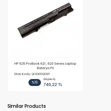
HP 625 ProBook 621 , 620 Series Laptop
Batarya Pil
Stok Kodu: LKGXISSENY
911,04 TL
%19
740,22 TL
Similar Products