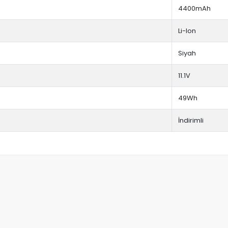
4400mAh
Li-Ion
Siyah
11.1V
49Wh
İndirimli