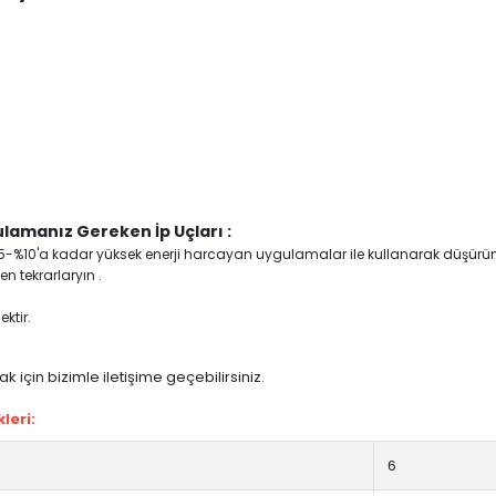
lamanız Gereken İp Uçları :
yi %5-%10'a kadar yüksek enerji harcayan uygulamalar ile kullanarak düşürü
n tekrarlaryın .
ktir.
 için bizimle iletişime geçebilirsiniz.
leri:
6