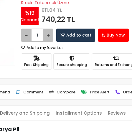
Stock: Tükenmek Üzere
911,04 TL
%19
740,22 TL
Discount
Add to cart
Buy Now
Add to my favorites
Fast Shipping
Secure shopping
Returns and Exchan
mend
Comment
Compare
Price Alert
Orde
Delivery and Shipping
Installment Options
Reviews
arya Pil