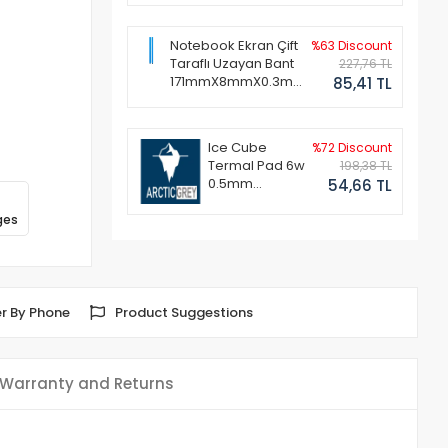
Notebook Ekran Çift
%63 Discount
Taraflı Uzayan Bant
227,76 TL
171mmX8mmX0.3mm
85,41 TL
(1 Set - 2 Adet)
Ice Cube
%72 Discount
Termal Pad 6w
198,38 TL
0.5mm
54,66 TL
50x50mm
ges
r By Phone
Product Suggestions
Warranty and Returns