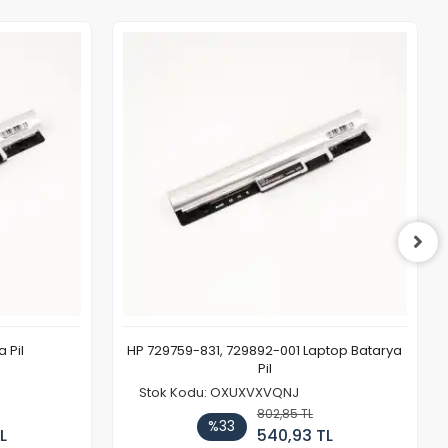
 Pil
HP 729759-831, 729892-001 Laptop Batarya
Pil
Stok Kodu: OXUXVXVQNJ
802,85 TL
%33
L
540,93 TL