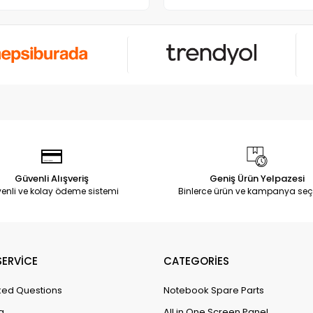
Güvenli Alışveriş
Geniş Ürün Yelpazesi
enli ve kolay ödeme sistemi
Binlerce ürün ve kampanya seç
ERVİCE
CATEGORİES
ked Questions
Notebook Spare Parts
g
All in One Screen Panel