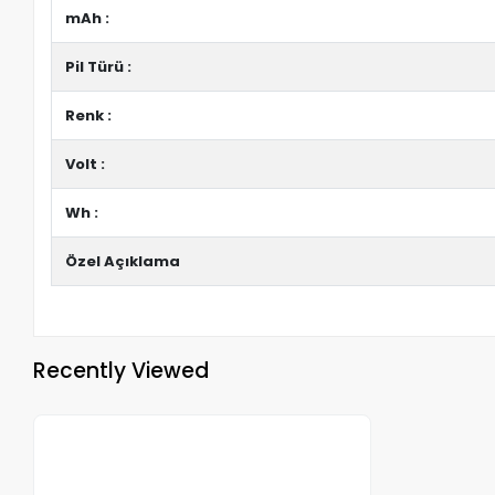
mAh :
Pil Türü :
Renk :
Volt :
Wh :
Özel Açıklama
Recently Viewed