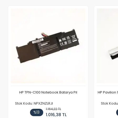
HP TPN-C100 Notebook Batarya Pil
HP Pavilion 
Stok Kodu: NPXZNZLRJI
Stok Kod
1.164,22 TL
%13
1.016,38 TL