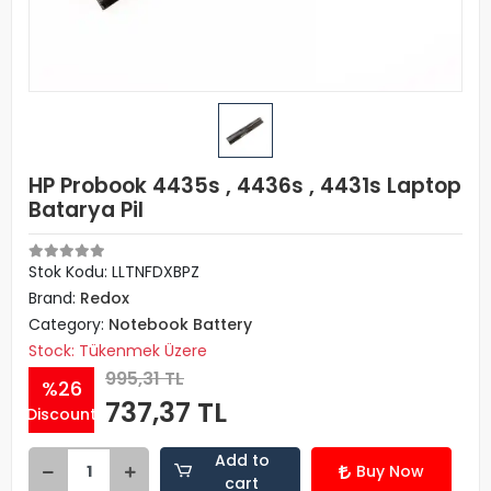
HP Probook 4435s , 4436s , 4431s Laptop
Batarya Pil
Stok Kodu: LLTNFDXBPZ
Brand:
Redox
Category:
Notebook Battery
Stock: Tükenmek Üzere
995,31 TL
%26
737,37 TL
Discount
Add to
Buy Now
cart