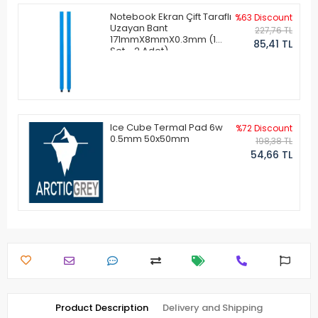
Notebook Ekran Çift Taraflı
%63 Discount
Uzayan Bant
227,76 TL
171mmX8mmX0.3mm (1
85,41 TL
Set - 2 Adet)
Ice Cube Termal Pad 6w
%72 Discount
0.5mm 50x50mm
198,38 TL
54,66 TL
Product Description
Delivery and Shipping