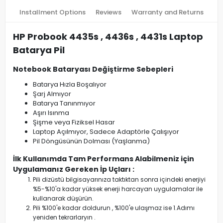
Installment Options
Reviews
Warranty and Returns
HP Probook 4435s , 4436s , 4431s Laptop
Batarya Pil
Notebook Bataryası Değiştirme Sebepleri
Batarya Hızla Boşalıyor
Şarj Almıyor
Batarya Tanınmıyor
Aşırı Isınma
Şişme veya Fiziksel Hasar
Laptop Açılmıyor, Sadece Adaptörle Çalışıyor
Pil Döngüsünün Dolması (Yaşlanma)
İlk Kullanımda Tam Performans Alabilmeniz için
Uygulamanız Gereken İp Uçları :
Pili dizüstü bilgisayarınıza taktıktan sonra içindeki enerjiyi
%5-%10'a kadar yüksek enerji harcayan uygulamalar ile
kullanarak düşürün.
Pili %100'e kadar doldurun , %100'e ulaşmaz ise 1.Adımı
yeniden tekrarlaryın .