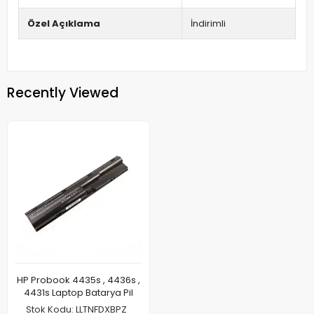
Özel Açıklama
İndirimli
Recently Viewed
HP Probook 4435s , 4436s ,
4431s Laptop Batarya Pil
Stok Kodu: LLTNFDXBPZ