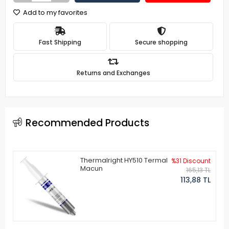
Add to my favorites
Fast Shipping
Secure shopping
Returns and Exchanges
Recommended Products
Thermalright HY510 Termal
%31 Discount
Macun
165,13 TL
113,88 TL