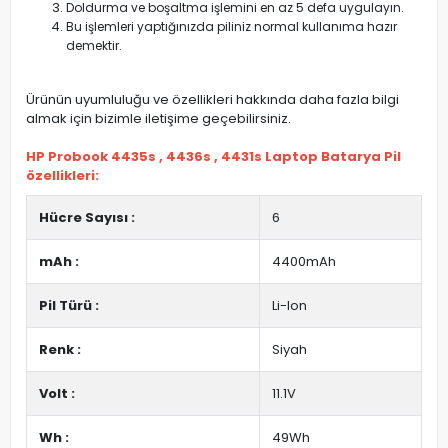
Doldurma ve boşaltma işlemini en az 5 defa uygulayın.
Bu işlemleri yaptığınızda piliniz normal kullanıma hazır
demektir.
Ürünün uyumluluğu ve özellikleri hakkında daha fazla bilgi
almak için bizimle iletişime geçebilirsiniz.
HP Probook 4435s , 4436s , 4431s Laptop Batarya Pil
özellikleri:
Hücre Sayısı :
6
mAh :
4400mAh
Pil Türü :
Li-Ion
Renk :
Siyah
Volt :
11.1V
Wh :
49Wh