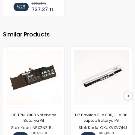
995,31 TL
%26
737,37 TL
Similar Products
HP TPN-C100 Notebook
HP Pavilion 11-e 000, 11-e100
Batarya Pil
Laptop Batarya Pil
Stok Kodu: NPXZNZLRJI
Stok Kodu: OXUXVXVQNJ
1.164,22 TL
802,85 TL