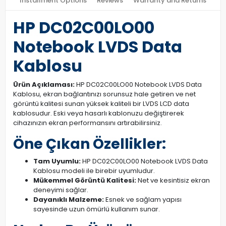
Installment Options
Reviews
Warranty and Returns
HP DC02C00LO00
Notebook LVDS Data
Kablosu
Ürün Açıklaması:
HP DC02C00LO00 Notebook LVDS Data
Kablosu, ekran bağlantınızı sorunsuz hale getiren ve net
görüntü kalitesi sunan yüksek kaliteli bir LVDS LCD data
kablosudur. Eski veya hasarlı kablonuzu değiştirerek
cihazınızın ekran performansını artırabilirsiniz.
Öne Çıkan Özellikler:
Tam Uyumlu:
HP DC02C00LO00 Notebook LVDS Data
Kablosu modeli ile birebir uyumludur.
Mükemmel Görüntü Kalitesi:
Net ve kesintisiz ekran
deneyimi sağlar.
Dayanıklı Malzeme:
Esnek ve sağlam yapısı
sayesinde uzun ömürlü kullanım sunar.