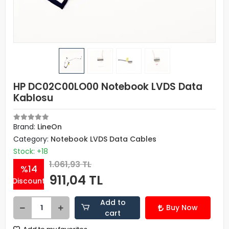
HP DC02C00LO00 Notebook LVDS Data
Kablosu
Brand:
LineOn
Category:
Notebook LVDS Data Cables
Stock: +18
1.061,93 TL
%14
911,04 TL
Discount
Add to
Buy Now
cart