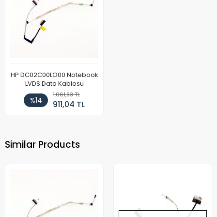
HP DC02C00LO00 Notebook
LVDS Data Kablosu
1.061,93 TL
%14
911,04 TL
Similar Products