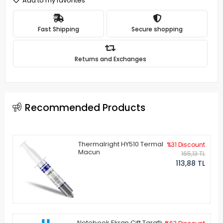
Add to my favorites
Fast Shipping
Secure shopping
Returns and Exchanges
Recommended Products
Thermalright HY510 Termal
%31 Discount
Macun
165,13 TL
113,88 TL
Notebook Ekran Çift Taraflı