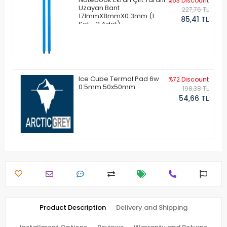
%63 Discount
Uzayan Bant
227,76 TL
171mmX8mmX0.3mm (1
85,41 TL
Set - 2 Adet)
Ice Cube Termal Pad 6w
%72 Discount
0.5mm 50x50mm
198,38 TL
54,66 TL
Product Description
Delivery and Shipping