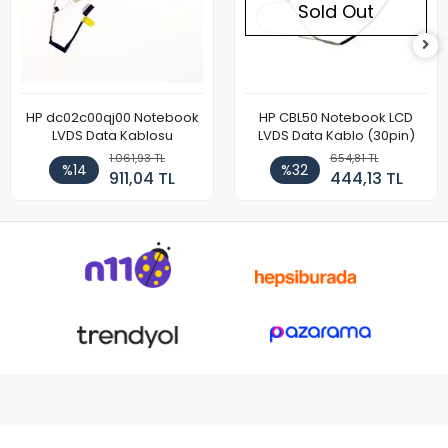
Sold Out
HP dc02c00qj00 Notebook
HP CBL50 Notebook LCD
LVDS Data Kablosu
LVDS Data Kablo (30pin)
1.061,93 TL
654,81 TL
%14
%32
911,04 TL
444,13 TL