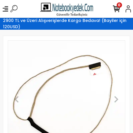
0
2900 TL ve Üzeri Alışverişlerde Kargo Bedava! (Bayiler için
120USD)