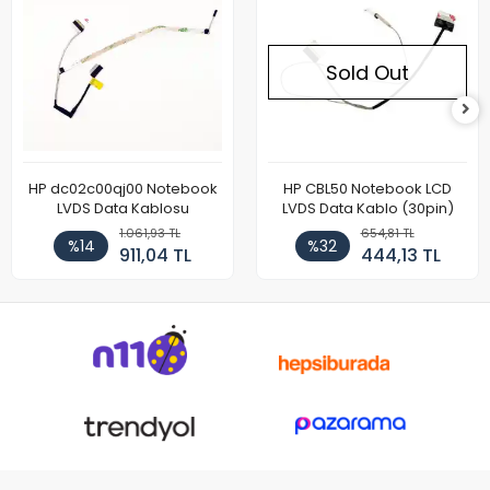
Sold Out
HP dc02c00qj00 Notebook
HP CBL50 Notebook LCD
LVDS Data Kablosu
LVDS Data Kablo (30pin)
1.061,93 TL
654,81 TL
%14
%32
911,04 TL
444,13 TL