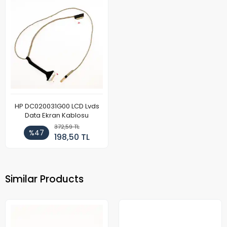
HP DC020031G00 LCD Lvds
Data Ekran Kablosu
372,59 TL
%47
198,50 TL
Similar Products