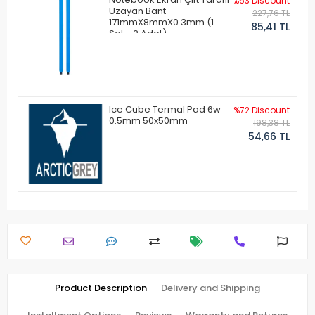
%63 Discount
Uzayan Bant
227,76 TL
171mmX8mmX0.3mm (1
85,41 TL
Set - 2 Adet)
Ice Cube Termal Pad 6w
%72 Discount
0.5mm 50x50mm
198,38 TL
54,66 TL
Product Description
Delivery and Shipping