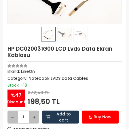
HP DC020031G00 LCD Lvds Data Ekran
Kablosu
Brand:
LineOn
Category:
Notebook LVDS Data Cables
Stock: +18
372,59 TL
%47
198,50 TL
Discount
Add to
Buy Now
cart