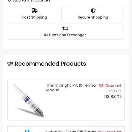
Add to my favorites
Fast Shipping
Secure shopping
Returns and Exchanges
Recommended Products
Thermalright HY510 Termal
%31 Discount
Macun
165,13 TL
113,88 TL
Notebook Ekran Çift Taraflı