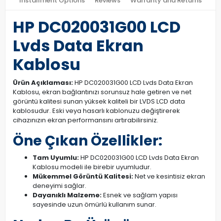
Installment Options
Reviews
Warranty and Returns
HP DC020031G00 LCD
Lvds Data Ekran
Kablosu
Ürün Açıklaması:
HP DC020031G00 LCD Lvds Data Ekran
Kablosu, ekran bağlantınızı sorunsuz hale getiren ve net
görüntü kalitesi sunan yüksek kaliteli bir LVDS LCD data
kablosudur. Eski veya hasarlı kablonuzu değiştirerek
cihazınızın ekran performansını artırabilirsiniz.
Öne Çıkan Özellikler:
Tam Uyumlu:
HP DC020031G00 LCD Lvds Data Ekran
Kablosu modeli ile birebir uyumludur.
Mükemmel Görüntü Kalitesi:
Net ve kesintisiz ekran
deneyimi sağlar.
Dayanıklı Malzeme:
Esnek ve sağlam yapısı
sayesinde uzun ömürlü kullanım sunar.