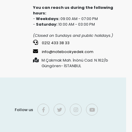
You can reach us during the following
hours:
-
Weekdays:
09:00 AM - 07:00 PM
-
Saturday:
10:00 AM - 03:00 PM
(Closed on Sundays and public holidays.)
0212 433 38 33
info@notebookyedek.com
M.Çakmak Mah. İnönü Cad. N.162/b
Güngören- İSTANBUL
Follow us