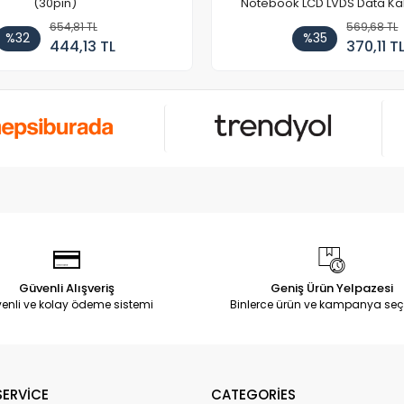
(30pin)
Notebook LCD LVDS Data Ka
654,81 TL
569,68 TL
%32
%35
444,13 TL
370,11 T
Güvenli Alışveriş
Geniş Ürün Yelpazesi
enli ve kolay ödeme sistemi
Binlerce ürün ve kampanya seç
ERVİCE
CATEGORİES