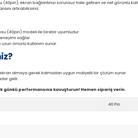
0pin), ekran bağlantınızı sorunsuz hale getiren ve net görüntü kalite
ını artırabilirsiniz.
u (40pin) modeli ile birebir uyumludur.
deneyimi sağlar.
 uzun ömürlü kullanım sunar.
iz?
r ekran almaya gerek kalmadan uygun maliyetli bir çözüm sunar.
dar gelir.
ilk günkü performansına kavuşturun! Hemen sipariş verin.
40 Pin