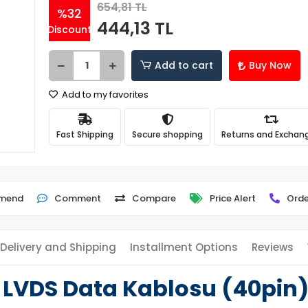
654,81 TL
%32
444,13 TL
Discount
Add to cart
Buy Now
Add to my favorites
Fast Shipping
Secure shopping
Returns and Exchan
mend
Comment
Compare
Price Alert
Orde
Delivery and Shipping
Installment Options
Reviews
 LVDS Data Kablosu (40pin