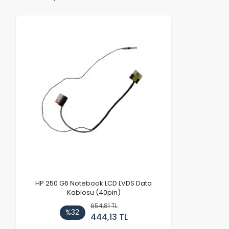
HP 250 G6 Notebook LCD LVDS Data
Kablosu (40pin)
654,81 TL
%32
444,13 TL