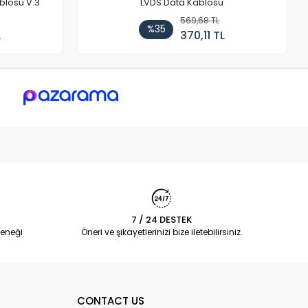
blosu V.3
LVDS Data Kablosu
569,68 TL
%35
L
370,11 TL
7 / 24 DESTEK
eneği
Öneri ve şikayetlerinizi bize iletebilirsiniz.
CONTACT US