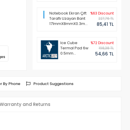
Notebook Ekran Çift
%63 Discount
Taraflı Uzayan Bant
227,76 TL
171mmX8mmX0.3mm
85,41 TL
(1 Set - 2 Adet)
Ice Cube
%72 Discount
Termal Pad 6w
198,38 TL
0.5mm
54,66 TL
ges
50x50mm
r By Phone
Product Suggestions
Warranty and Returns
)