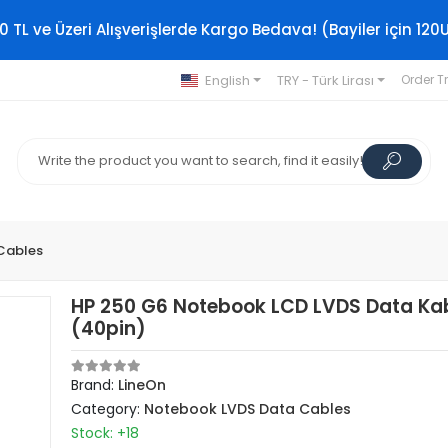
0 TL ve Üzeri Alışverişlerde Kargo Bedava! (Bayiler için 120
English
TRY - Türk Lirası
Order T
Cables
HP 250 G6 Notebook LCD LVDS Data Ka
(40pin)
Brand:
LineOn
Category:
Notebook LVDS Data Cables
Stock: +18