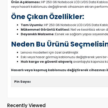
Ürün Açıklaması:
HP 250 G6 Notebook LCD LVDS Data Kablosu (4
veya hasarlı kablonuzu değiştirerek cihazınızın ekran performans
Öne Çıkan Özellikler:
Tam Uyumlu:
HP 250 G6 Notebook LCD LVDS Data Kablos
Mükemmel Görüntü Kalitesi:
Net ve kesintisiz ekran 
Dayanıklı Malzeme:
Esnek ve sağlam yapısı sayesinde
Neden Bu Ürünü Seçmelisin
Lenovo modelleri için özel üretilmiştir.
Eski veya hasar görmüş kablonuzu değiştirerek yeni bi
Hızlı kargo ve güvenli alışveriş
avantajıyla kapınıza ka
Hasarlı veya kopmuş kablonuzu değiştirerek cihazınızı 
Pin Sayısı
Recently Viewed