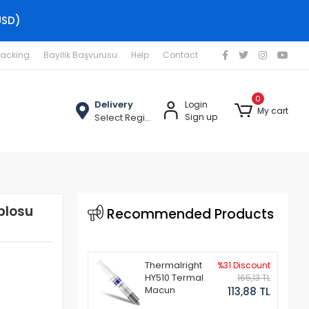
USD)
racking
Bayilik Başvurusu
Help
Contact
0
Delivery
Login
My cart
Select Region
Sign up
blosu
Recommended Products
Thermalright
%31 Discount
HY510 Termal
165,13 TL
Macun
113,88 TL