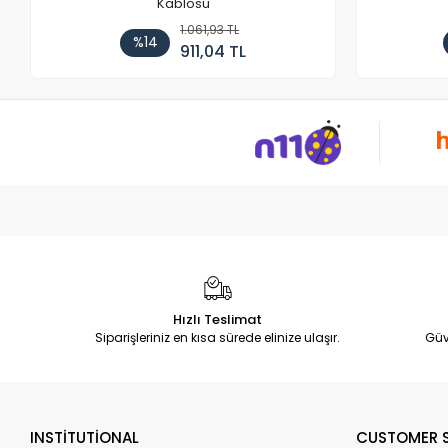
Kablosu
1.061,93 TL
%14
911,04 TL
Hızlı Teslimat
Siparişleriniz en kısa sürede elinize ulaşır.
Güv
INSTİTUTİONAL
CUSTOMER S