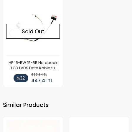
Sold Out
HP 15-BW 15-RB Notebook
LCD LVDS Data Kablosu
(30Pin)
659,64 TL
%32
447,41 TL
Similar Products