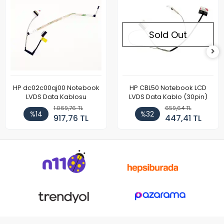
Sold Out
HP dc02c00qj00 Notebook
HP CBL50 Notebook LCD
LVDS Data Kablosu
LVDS Data Kablo (30pin)
1.069,76 TL
659,64 TL
%14
%32
917,76 TL
447,41 TL