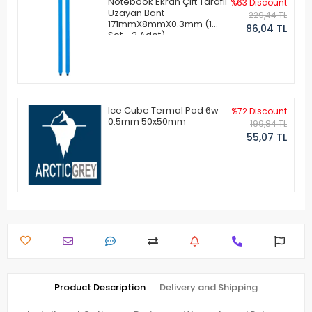
Notebook Ekran Çift Taraflı
%63 Discount
Uzayan Bant
229,44 TL
171mmX8mmX0.3mm (1
86,04 TL
Set - 2 Adet)
Ice Cube Termal Pad 6w
%72 Discount
0.5mm 50x50mm
199,84 TL
55,07 TL
Product Description
Delivery and Shipping