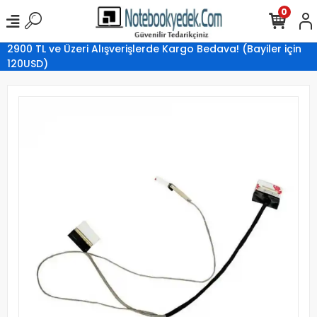
0
2900 TL ve Üzeri Alışverişlerde Kargo Bedava! (Bayiler için
120USD)