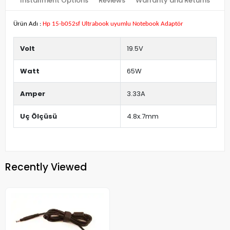
Installment Options
Reviews
Warranty and Returns
Ürün Adı :
Hp 15-b052sf Ultrabook uyumlu Notebook Adaptör
Volt
19.5V
Watt
65W
Amper
3.33A
Uç Ölçüsü
4.8x.7mm
Recently Viewed