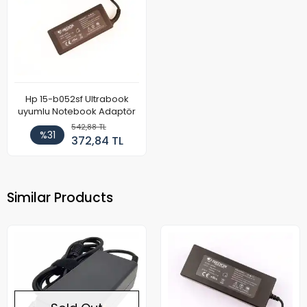
Hp 15-b052sf Ultrabook
uyumlu Notebook Adaptör
542,88 TL
%31
372,84 TL
Similar Products