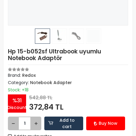
Hp 15-b052sf Ultrabook uyumlu
Notebook Adaptör
Brand:
Redox
Category:
Notebook Adapter
Stock: +18
542,88 TL
%31
372,84 TL
Discount
Add to
Buy Now
cart