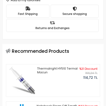
Add to my favorites
Fast Shipping
Secure shopping
Returns and Exchanges
Recommended Products
Thermalright HY510 Termal
%31 Discount
Macun
166,34 TL
114,72 TL
Notebook Ekran Çift Taraflı