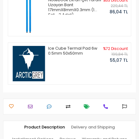
%63 Discount
Uzayan Bant
229,44 TL
171mmX8mmX0.3mm (1
86,04 TL
Set - 2 Adet)
Ice Cube Termal Pad 6w
%72 Discount
0.5mm 50x50mm
199,84 TL
55,07 TL
Product Description
Delivery and Shipping