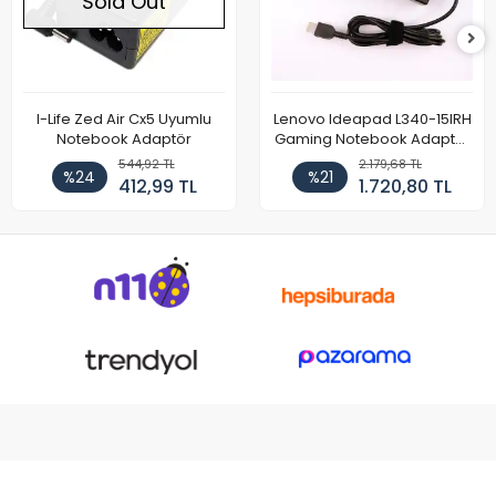
Sold Out
I-Life Zed Air Cx5 Uyumlu
Lenovo Ideapad L340-15IRH
Notebook Adaptör
Gaming Notebook Adaptör
Cihazı Şarj Aleti (150W)
544,92 TL
2.179,68 TL
%24
%21
412,99 TL
1.720,80 TL