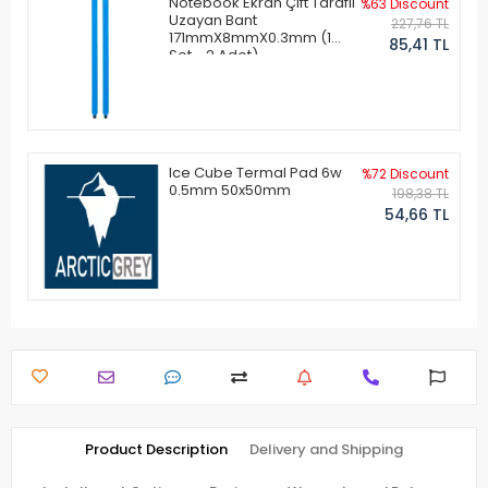
Notebook Ekran Çift Taraflı
%63 Discount
Uzayan Bant
227,76 TL
171mmX8mmX0.3mm (1
85,41 TL
Set - 2 Adet)
Ice Cube Termal Pad 6w
%72 Discount
0.5mm 50x50mm
198,38 TL
54,66 TL
Product Description
Delivery and Shipping