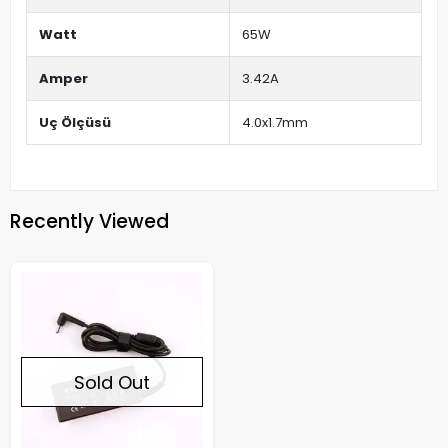
Watt
65W
Amper
3.42A
Uç Ölçüsü
4.0x1.7mm
Recently Viewed
Sold Out