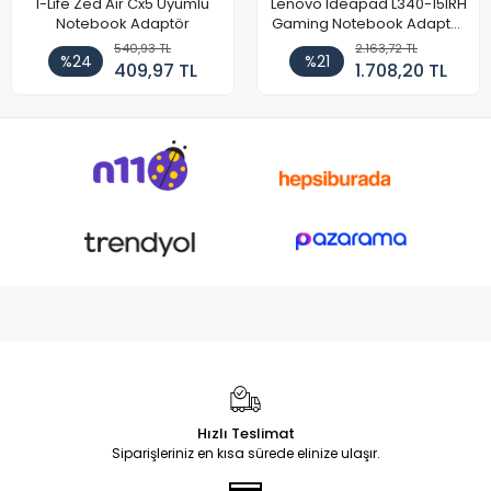
I-Life Zed Air Cx5 Uyumlu
Lenovo Ideapad L340-15IRH
Notebook Adaptör
Gaming Notebook Adaptör
Cihazı Şarj Aleti (150W)
540,93 TL
2.163,72 TL
%24
%21
409,97 TL
1.708,20 TL
Hızlı Teslimat
Siparişleriniz en kısa sürede elinize ulaşır.