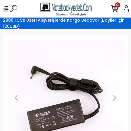
0
2900 TL ve Üzeri Alışverişlerde Kargo Bedava! (Bayiler için
120USD)