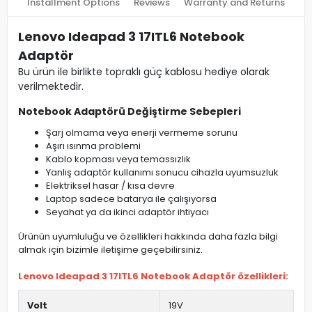
Installment Options
Reviews
Warranty and Returns
Lenovo Ideapad 3 17ITL6 Notebook
Adaptör
Bu ürün ile birlikte topraklı güç kablosu hediye olarak
verilmektedir.
Notebook Adaptörü Değiştirme Sebepleri
Şarj olmama veya enerji vermeme sorunu
Aşırı ısınma problemi
Kablo kopması veya temassızlık
Yanlış adaptör kullanımı sonucu cihazla uyumsuzluk
Elektriksel hasar / kısa devre
Laptop sadece batarya ile çalışıyorsa
Seyahat ya da ikinci adaptör ihtiyacı
Ürünün uyumluluğu ve özellikleri hakkında daha fazla bilgi
almak için bizimle iletişime geçebilirsiniz.
Lenovo Ideapad 3 17ITL6 Notebook Adaptör özellikleri:
Volt
19V