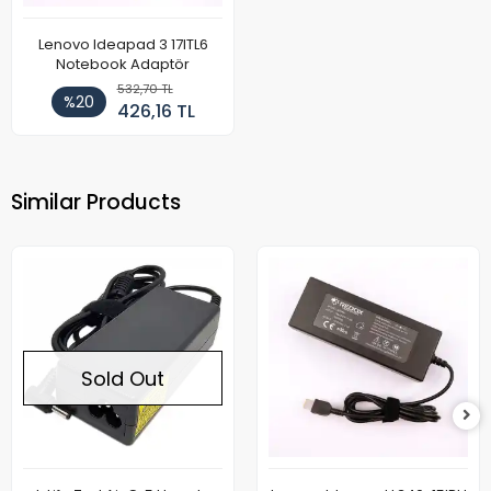
Lenovo Ideapad 3 17ITL6
Notebook Adaptör
532,70 TL
%20
426,16 TL
Similar Products
Sold Out