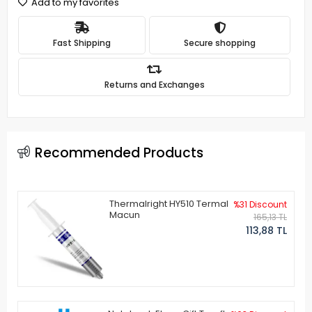
Add to my favorites
Fast Shipping
Secure shopping
Returns and Exchanges
Recommended Products
Thermalright HY510 Termal
%31 Discount
Macun
165,13 TL
113,88 TL