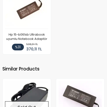
Hp 15-b061sb Ultrabook
uyumlu Notebook Adaptör
538,91 TL
%31
370,11 TL
Similar Products