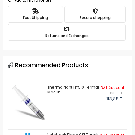
Add to my favorites
Fast Shipping
Secure shopping
Returns and Exchanges
Recommended Products
Thermalright HY510 Termal
%31 Discount
Macun
165,13 TL
113,88 TL
Notebook Ekran Çift Taraflı