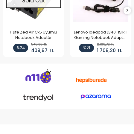
Sold Out
I-Life Zed Air Cx5 Uyumlu
Lenovo Ideapad L340-15IRH
Notebook Adaptör
Gaming Notebook Adaptör
Cihazı Şarj Aleti (150W)
540,93 TL
2.163,72 TL
%24
%21
409,97 TL
1.708,20 TL