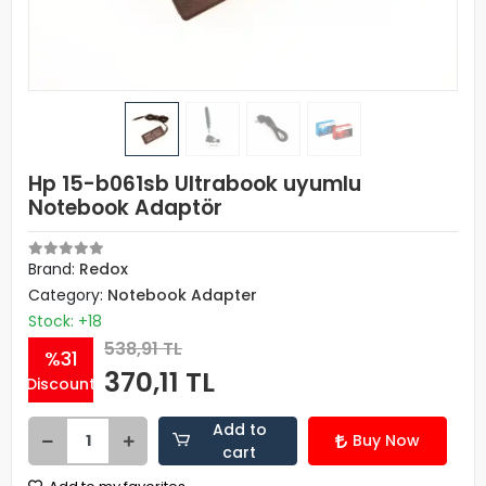
Hp 15-b061sb Ultrabook uyumlu
Notebook Adaptör
Brand:
Redox
Category:
Notebook Adapter
Stock: +18
538,91 TL
%31
370,11 TL
Discount
Add to
Buy Now
cart