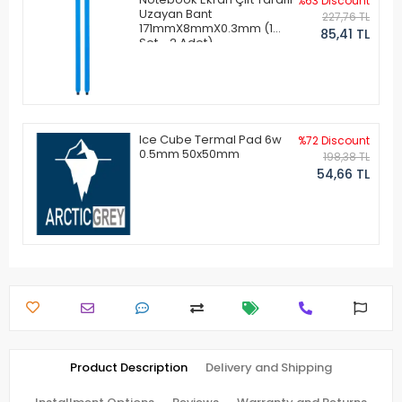
%63 Discount
Uzayan Bant
227,76 TL
171mmX8mmX0.3mm (1
85,41 TL
Set - 2 Adet)
Ice Cube Termal Pad 6w
%72 Discount
0.5mm 50x50mm
198,38 TL
54,66 TL
Product Description
Delivery and Shipping