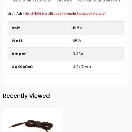
Installment Options
Reviews
Warranty and Returns
Ürün Adı :
Hp 15-b061sb Ultrabook uyumlu Notebook Adaptör
Volt
19.5V
Watt
65W
Amper
3.33A
Uç Ölçüsü
4.8x.7mm
Recently Viewed