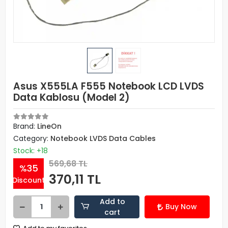
Asus X555LA F555 Notebook LCD LVDS
Data Kablosu (Model 2)
Brand:
LineOn
Category:
Notebook LVDS Data Cables
Stock: +18
569,68 TL
%35
370,11 TL
Discount
Add to
Buy Now
cart