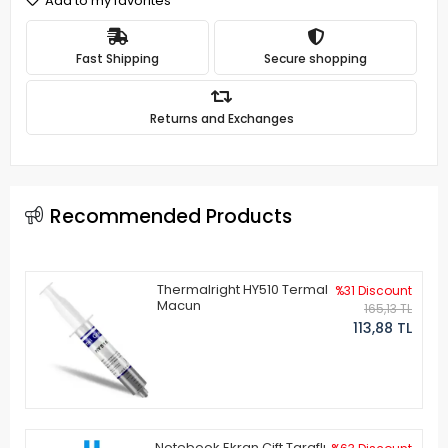
Add to my favorites
Fast Shipping
Secure shopping
Returns and Exchanges
Recommended Products
Thermalright HY510 Termal
%31 Discount
Macun
165,13 TL
113,88 TL
Notebook Ekran Çift Taraflı