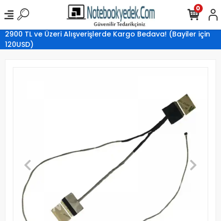
0
2900 TL ve Üzeri Alışverişlerde Kargo Bedava! (Bayiler için
120USD)