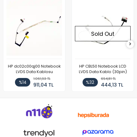
Sold Out
HP dc02c00qj00 Notebook
HP CBL50 Notebook LCD
LVDS Data Kablosu
LVDS Data Kablo (30pin)
1.061,93 TL
654,81 TL
%14
%32
911,04 TL
444,13 TL