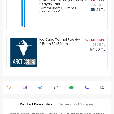
%63 Discount
Uzayan Bant
227,76 TL
171mmX8mmX0.3mm (1
85,41 TL
Set - 2 Adet)
Ice Cube Termal Pad 6w
%72 Discount
0.5mm 50x50mm
198,38 TL
54,66 TL
Product Description
Delivery and Shipping