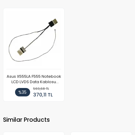
Asus X555LA F555 Notebook
LCD LVDS Data Kablosu
(Model 2)
569,68 TL
%35
370,11 TL
Similar Products