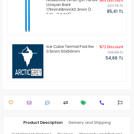
%63 Discount
Uzayan Bant
227,76 TL
171mmX8mmX0.3mm (1
85,41 TL
Set - 2 Adet)
Ice Cube Termal Pad 6w
%72 Discount
0.5mm 50x50mm
198,38 TL
54,66 TL
Product Description
Delivery and Shipping