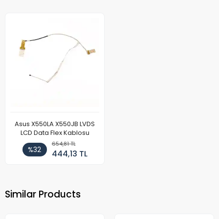
Asus X550LA X550JB LVDS
LCD Data Flex Kablosu
654,81 TL
%32
444,13 TL
Similar Products