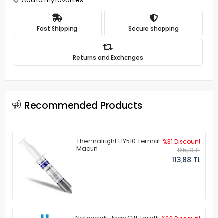
Add to my favorites
Fast Shipping
Secure shopping
Returns and Exchanges
Recommended Products
Thermalright HY510 Termal
%31 Discount
Macun
165,13 TL
113,88 TL
Notebook Ekran Çift Taraflı