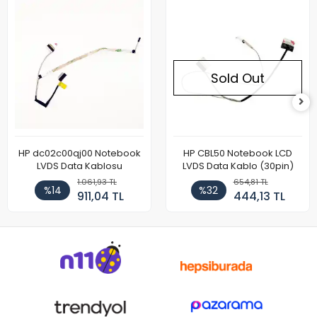
Sold Out
HP dc02c00qj00 Notebook
HP CBL50 Notebook LCD
LVDS Data Kablosu
LVDS Data Kablo (30pin)
1.061,93 TL
654,81 TL
%14
%32
911,04 TL
444,13 TL