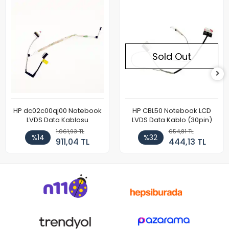
Sold Out
HP dc02c00qj00 Notebook
HP CBL50 Notebook LCD
LVDS Data Kablosu
LVDS Data Kablo (30pin)
1.061,93 TL
654,81 TL
%14
%32
911,04 TL
444,13 TL