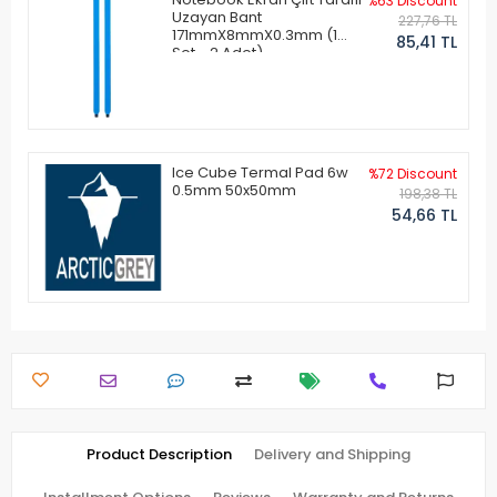
%63 Discount
Uzayan Bant
227,76 TL
171mmX8mmX0.3mm (1
85,41 TL
Set - 2 Adet)
Ice Cube Termal Pad 6w
%72 Discount
0.5mm 50x50mm
198,38 TL
54,66 TL
Product Description
Delivery and Shipping