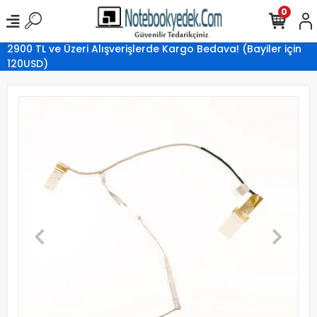
0
2900 TL ve Üzeri Alışverişlerde Kargo Bedava! (Bayiler için
120USD)