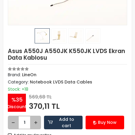
Asus A550J A550JK K550JK LVDS Ekran
Data Kablosu
Brand:
LineOn
Category:
Notebook LVDS Data Cables
Stock: +18
569,68 TL
%35
370,11 TL
Discount
Add to
Buy Now
cart