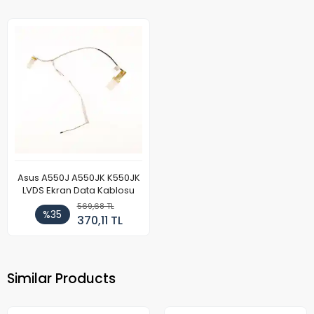
Asus A550J A550JK K550JK
LVDS Ekran Data Kablosu
569,68 TL
%35
370,11 TL
Similar Products