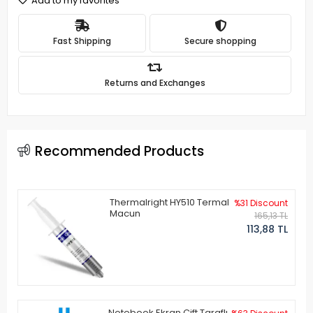
Add to my favorites
Fast Shipping
Secure shopping
Returns and Exchanges
Recommended Products
Thermalright HY510 Termal
%31 Discount
Macun
165,13 TL
113,88 TL
Notebook Ekran Çift Taraflı