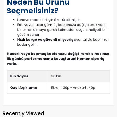
Neden Bu Ürünü
Seçmelisiniz?
Lenovo modelleri için özel üretilmiştir.
Eski veya hasar görmüş kablonuzu değiştirerek yeni
bir ekran almaya gerek kalmadan uygun maliyetli bir
çözüm sunar.
Hızlı kargo ve güvenli alışveriş
avantajıyla kapınıza
kadar gelir.
Hasarlı veya kopmuş kablonuzu değiştirerek cihazınızı
ilk günkü performansına kavuşturun! Hemen sipariş
verin.
Pin Sayısı
30 Pin
Özel Açıklama
Ekran : 30p - Anakart : 40p
Recently Viewed