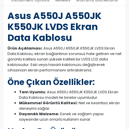
Installment Options
Reviews
Warranty and Returns
Asus A550J A550JK
K550JK LVDS Ekran
Data Kablosu
Ürün Açıklaması:
Asus A550J A550JK K550JK LVDS Ekran
Data Kablosu, ekran bağlantınızı sorunsuz hale getiren ve net
görüntü kalitesi sunan yüksek kaliteli bir LVDS LCD data
kablosudur. Eski veya hasarlı kablonuzu değiştirerek
cihazınızın ekran performansını artırabilirsiniz.
Öne Çıkan Özellikler:
Tam Uyumlu:
Asus A550J A550JK K550JK LVDS Ekran
Data Kablosu modeli ile birebir uyumludur.
Mükemmel Görüntü Kalitesi:
Net ve kesintisiz ekran
deneyimi sağlar.
Dayanıklı Malzeme:
Esnek ve sağlam yapısı
sayesinde uzun ömürlü kullanım sunar.