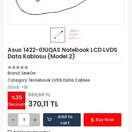
Asus 1422-01UQAS Notebook LCD LVDS
Data Kablosu (Model 2)
Brand:
LineOn
Category:
Notebook LVDS Data Cables
Stock: +18
569,68 TL
%35
370,11 TL
Discount
Add to
Buy Now
cart