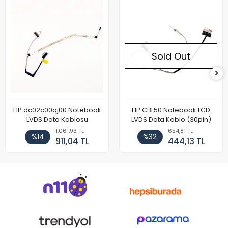
Sold Out
HP dc02c00qj00 Notebook
HP CBL50 Notebook LCD
LVDS Data Kablosu
LVDS Data Kablo (30pin)
1.061,93 TL
654,81 TL
%14
%32
911,04 TL
444,13 TL