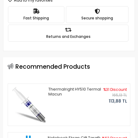
Add to my favorites
Fast Shipping
Secure shopping
Returns and Exchanges
Recommended Products
Thermalright HY510 Termal
%31 Discount
Macun
165,13 TL
113,88 TL
Notebook Ekran Çift Taraflı