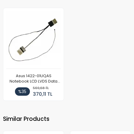
Asus 1422-01UQAS
Notebook LCD LVDS Data
Kablosu (Model 2)
569,68 TL
%35
370,11 TL
Similar Products