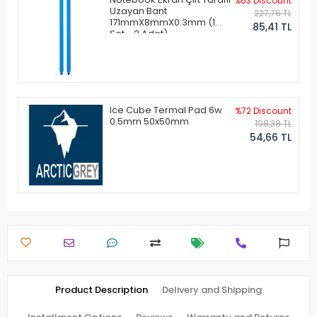
%63 Discount
Uzayan Bant
227,76 TL
171mmX8mmX0.3mm (1
85,41 TL
Set - 2 Adet)
Ice Cube Termal Pad 6w
%72 Discount
0.5mm 50x50mm
198,38 TL
54,66 TL
Product Description
Delivery and Shipping