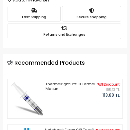
Add to my favorites
Fast Shipping
Secure shopping
Returns and Exchanges
Recommended Products
Thermalright HY510 Termal
%31 Discount
Macun
165,13 TL
113,88 TL
Notebook Ekran Çift Taraflı