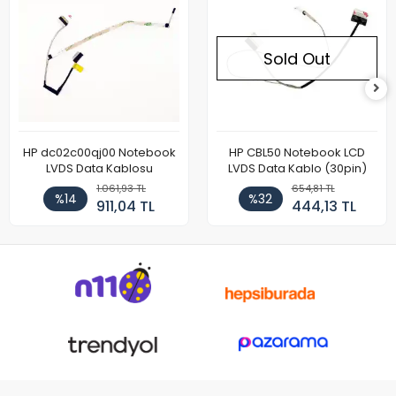
Sold Out
HP dc02c00qj00 Notebook
HP CBL50 Notebook LCD
LVDS Data Kablosu
LVDS Data Kablo (30pin)
1.061,93 TL
654,81 TL
%14
%32
911,04 TL
444,13 TL