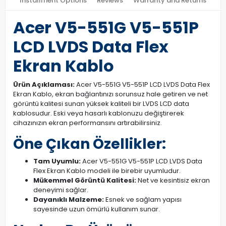
Installment Options
Reviews
Warranty and Returns
Acer V5-551G V5-551P
LCD LVDS Data Flex
Ekran Kablo
Ürün Açıklaması:
Acer V5-551G V5-551P LCD LVDS Data Flex
Ekran Kablo, ekran bağlantınızı sorunsuz hale getiren ve net
görüntü kalitesi sunan yüksek kaliteli bir LVDS LCD data
kablosudur. Eski veya hasarlı kablonuzu değiştirerek
cihazınızın ekran performansını artırabilirsiniz.
Öne Çıkan Özellikler:
Tam Uyumlu:
Acer V5-551G V5-551P LCD LVDS Data
Flex Ekran Kablo modeli ile birebir uyumludur.
Mükemmel Görüntü Kalitesi:
Net ve kesintisiz ekran
deneyimi sağlar.
Dayanıklı Malzeme:
Esnek ve sağlam yapısı
sayesinde uzun ömürlü kullanım sunar.