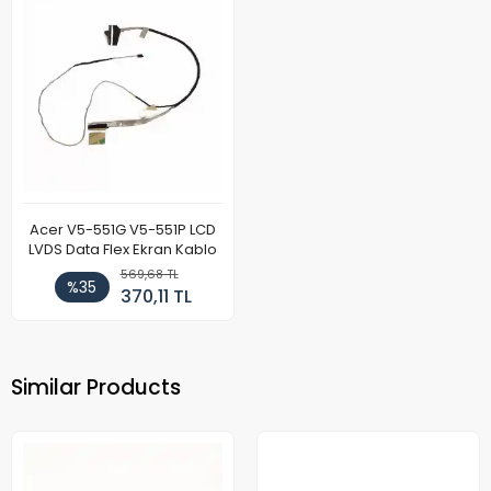
Acer V5-551G V5-551P LCD
LVDS Data Flex Ekran Kablo
569,68 TL
%35
370,11 TL
Similar Products