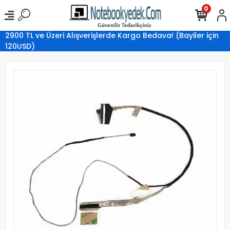
0
2900 TL ve Üzeri Alışverişlerde Kargo Bedava! (Bayiler için
120USD)