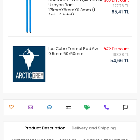
%63 Discount
Uzayan Bant
227,76 TL
171mmX8mmX0.3mm (1
85,41 TL
Set - 2 Adet)
Ice Cube Termal Pad 6w
%72 Discount
0.5mm 50x50mm
198,38 TL
54,66 TL
Product Description
Delivery and Shipping