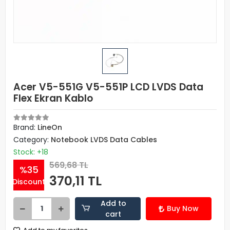
Acer V5-551G V5-551P LCD LVDS Data
Flex Ekran Kablo
Brand:
LineOn
Category:
Notebook LVDS Data Cables
Stock: +18
569,68 TL
%35
370,11 TL
Discount
Add to
Buy Now
cart