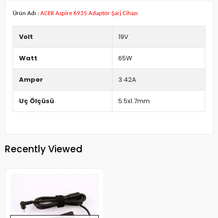
Ürün Adı :
ACER Aspire 6935 Adaptör Şarj Cihazı
Volt
19V
Watt
65W
Amper
3.42A
Uç Ölçüsü
5.5x1.7mm
Recently Viewed