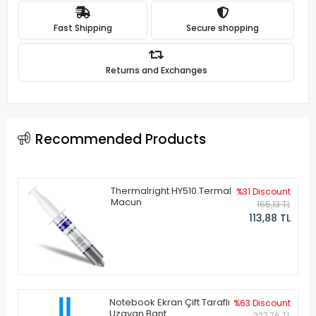
Fast Shipping
Secure shopping
Returns and Exchanges
Recommended Products
Thermalright HY510 Termal
%31 Discount
Macun
165,13 TL
113,88 TL
Notebook Ekran Çift Taraflı
%63 Discount
Uzayan Bant
227,76 TL