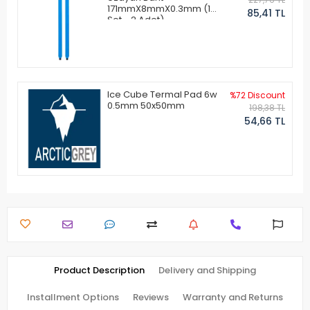
171mmX8mmX0.3mm (1
85,41 TL
Set - 2 Adet)
Ice Cube Termal Pad 6w
%72 Discount
0.5mm 50x50mm
198,38 TL
54,66 TL
Product Description
Delivery and Shipping
Installment Options
Reviews
Warranty and Returns