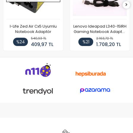
I-Life Zed Air Cx5 Uyumlu
Lenovo Ideapad L340-15IRH
Notebook Adaptör
Gaming Notebook Adaptör
Cihazı Şarj Aleti (150W)
540,93 TL
2.163,72 TL
%24
%21
409,97 TL
1.708,20 TL