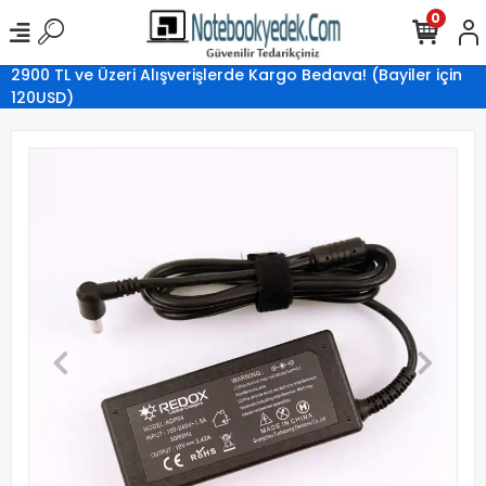
0
2900 TL ve Üzeri Alışverişlerde Kargo Bedava! (Bayiler için
120USD)