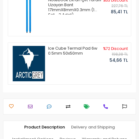
%63 Discount
Uzayan Bant
227,76 TL
171mmX8mmX0.3mm (1
85,41 TL
Set - 2 Adet)
Ice Cube Termal Pad 6w
%72 Discount
0.5mm 50x50mm
198,38 TL
54,66 TL
Product Description
Delivery and Shipping