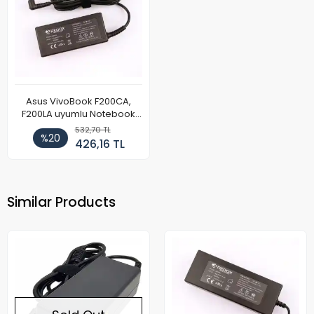
Asus VivoBook F200CA,
F200LA uyumlu Notebook
Adaptör
532,70 TL
%20
426,16 TL
Similar Products