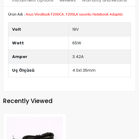
Installment Options
Reviews
Warranty and Returns
Ürün Adı :
Asus VivoBook F200CA, F200LA uyumlu Notebook Adaptör
Volt
19V
Watt
65W
Amper
3.42A
Uç Ölçüsü
4.0x1.35mm
Recently Viewed