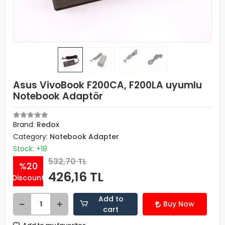
Asus VivoBook F200CA, F200LA uyumlu
Notebook Adaptör
Brand:
Redox
Category:
Notebook Adapter
Stock: +18
532,70 TL
%20
426,16 TL
Discount
Add to
Buy Now
cart