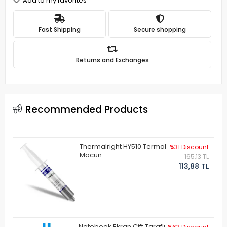
Add to my favorites
Fast Shipping
Secure shopping
Returns and Exchanges
Recommended Products
Thermalright HY510 Termal
%31 Discount
Macun
165,13 TL
113,88 TL
Notebook Ekran Çift Taraflı