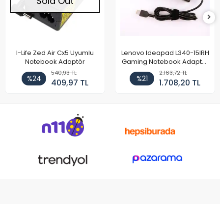
Sold Out
I-Life Zed Air Cx5 Uyumlu
Lenovo Ideapad L340-15IRH
Notebook Adaptör
Gaming Notebook Adaptör
Cihazı Şarj Aleti (150W)
540,93 TL
2.163,72 TL
%24
%21
409,97 TL
1.708,20 TL