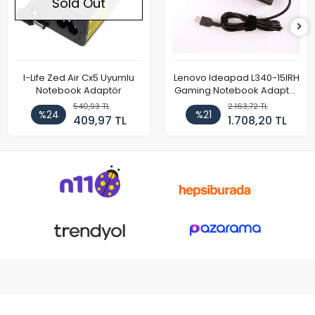
Sold Out
I-Life Zed Air Cx5 Uyumlu
Lenovo Ideapad L340-15IRH
Notebook Adaptör
Gaming Notebook Adaptör
Cihazı Şarj Aleti (150W)
540,93 TL
2.163,72 TL
%24
%21
409,97 TL
1.708,20 TL