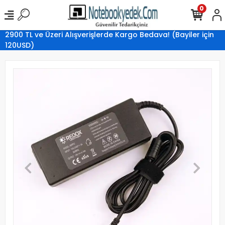
0
2900 TL ve Üzeri Alışverişlerde Kargo Bedava! (Bayiler için
120USD)