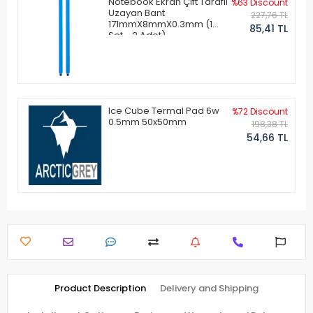
Notebook Ekran Çift Taraflı
%63 Discount
Uzayan Bant
227,76 TL
171mmX8mmX0.3mm (1
85,41 TL
Set - 2 Adet)
Ice Cube Termal Pad 6w
%72 Discount
0.5mm 50x50mm
198,38 TL
54,66 TL
Product Description
Delivery and Shipping