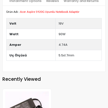
Installment Options
Reviews
Warranty and Returns
Ürün Adı :
Acer Aspire 5920G Uyumlu Notebook Adaptör
Volt
19V
Watt
90W
Amper
4.74A
Uç Ölçüsü
5.5x1.7mm
Recently Viewed