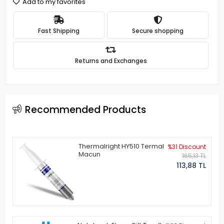
Add to my favorites
Fast Shipping
Secure shopping
Returns and Exchanges
Recommended Products
Thermalright HY510 Termal
%31 Discount
Macun
165,13 TL
113,88 TL