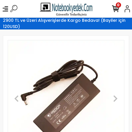
0
2900 TL ve Üzeri Alışverişlerde Kargo Bedava! (Bayiler için
120USD)