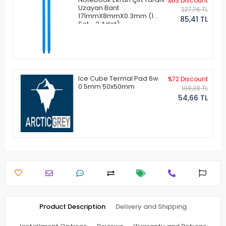
%63 Discount
Uzayan Bant
227,76 TL
171mmX8mmX0.3mm (1
85,41 TL
Set - 2 Adet)
Ice Cube Termal Pad 6w
%72 Discount
0.5mm 50x50mm
198,38 TL
54,66 TL
Product Description
Delivery and Shipping