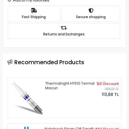
Add to my favorites
Fast Shipping
Secure shopping
Returns and Exchanges
Recommended Products
Thermalright HY510 Termal
%31 Discount
Macun
165,13 TL
113,88 TL
Notebook Ekran Çift Taraflı