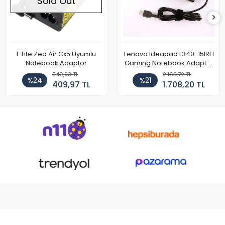
Sold Out
I-Life Zed Air Cx5 Uyumlu
Lenovo Ideapad L340-15IRH
Notebook Adaptör
Gaming Notebook Adaptör
Cihazı Şarj Aleti (150W)
540,93 TL
2.163,72 TL
%24
%21
409,97 TL
1.708,20 TL