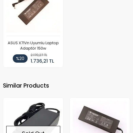
ASUS X71Vn Uyumlu Laptop
Adaptör 150w
2.170,27 TL
%20
1.736,21 TL
Similar Products