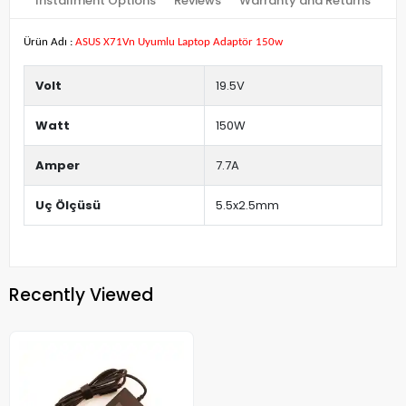
Installment Options
Reviews
Warranty and Returns
Ürün Adı :
ASUS X71Vn Uyumlu Laptop Adaptör 150w
Volt
19.5V
Watt
150W
Amper
7.7A
Uç Ölçüsü
5.5x2.5mm
Recently Viewed