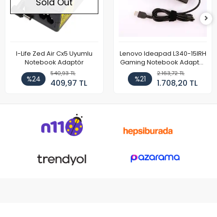
Sold Out
I-Life Zed Air Cx5 Uyumlu
Lenovo Ideapad L340-15IRH
Notebook Adaptör
Gaming Notebook Adaptör
Cihazı Şarj Aleti (150W)
540,93 TL
2.163,72 TL
%24
%21
409,97 TL
1.708,20 TL