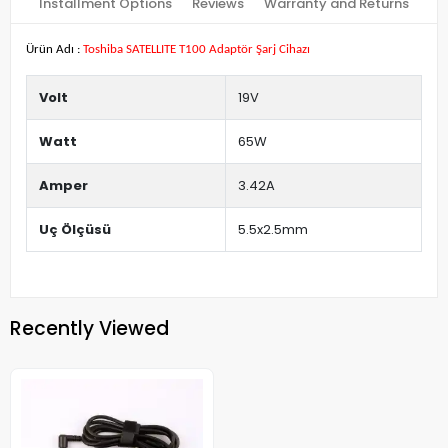
Installment Options
Reviews
Warranty and Returns
Ürün Adı :
Toshiba SATELLITE T100 Adaptör Şarj Cihazı
Volt
19V
Watt
65W
Amper
3.42A
Uç Ölçüsü
5.5x2.5mm
Recently Viewed