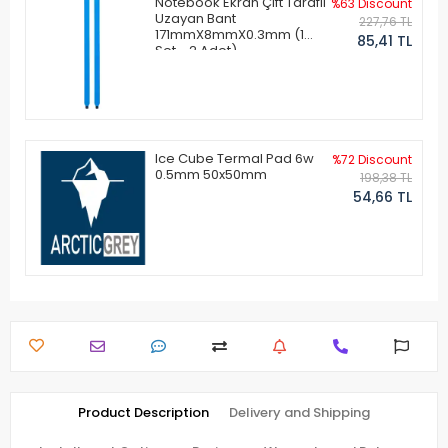
Notebook Ekran Çift Taraflı
%63 Discount
Uzayan Bant
227,76 TL
171mmX8mmX0.3mm (1
85,41 TL
Set - 2 Adet)
Ice Cube Termal Pad 6w
%72 Discount
0.5mm 50x50mm
198,38 TL
54,66 TL
Product Description
Delivery and Shipping