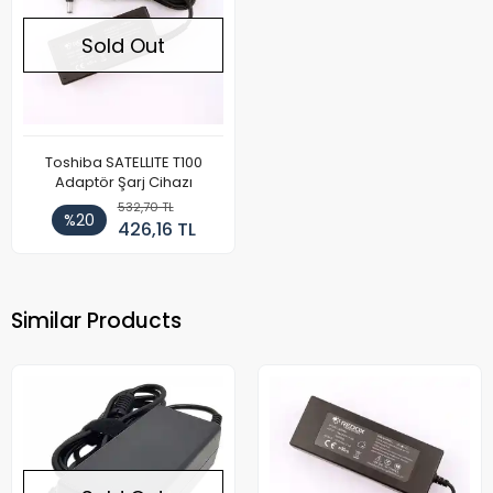
Sold Out
Toshiba SATELLITE T100
Adaptör Şarj Cihazı
532,70 TL
%20
426,16 TL
Similar Products