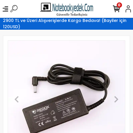
0
2900 TL ve Üzeri Alışverişlerde Kargo Bedava! (Bayiler için
120USD)