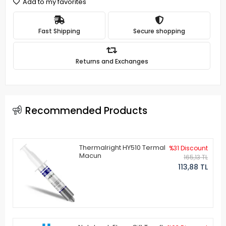
Add to my favorites
Fast Shipping
Secure shopping
Returns and Exchanges
Recommended Products
Thermalright HY510 Termal
%31 Discount
Macun
165,13 TL
113,88 TL