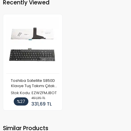
Recently Viewed
Toshiba Satellite S850D
Klavye Tuş Takımı Çıtalı
Siyah
Stok Kodu: EZWZFMJBOT
451,35 TL
%27
331,69 TL
Similar Products