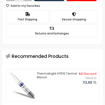
Add to my favorites
Fast Shipping
Secure shopping
Returns and Exchanges
Recommended Products
Thermalright HY510 Termal
%31 Discount
Macun
165,13 TL
113,88 TL