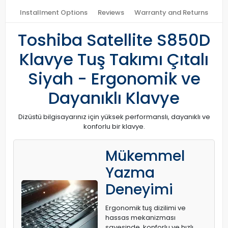
Installment Options
Reviews
Warranty and Returns
Toshiba Satellite S850D
Klavye Tuş Takımı Çıtalı
Siyah - Ergonomik ve
Dayanıklı Klavye
Dizüstü bilgisayarınız için yüksek performanslı, dayanıklı ve
konforlu bir klavye.
Mükemmel
Yazma
Deneyimi
Ergonomik tuş dizilimi ve
hassas mekanizması
sayesinde, konforlu ve hızlı