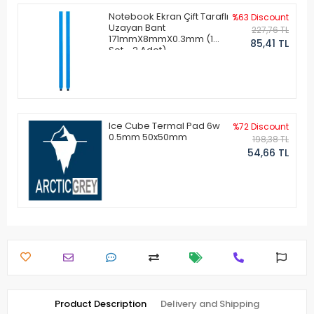
Notebook Ekran Çift Taraflı
%63 Discount
Uzayan Bant
227,76 TL
171mmX8mmX0.3mm (1
85,41 TL
Set - 2 Adet)
Ice Cube Termal Pad 6w
%72 Discount
0.5mm 50x50mm
198,38 TL
54,66 TL
Product Description
Delivery and Shipping