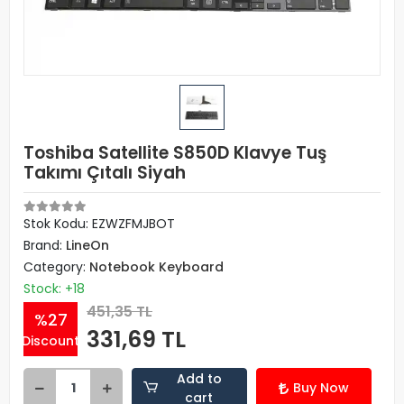
Toshiba Satellite S850D Klavye Tuş
Takımı Çıtalı Siyah
Stok Kodu: EZWZFMJBOT
Brand:
LineOn
Category:
Notebook Keyboard
Stock: +18
451,35 TL
%27
331,69 TL
Discount
Add to
Buy Now
cart