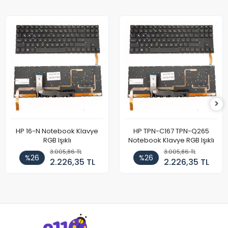
HP 16-N Notebook Klavye
HP TPN-C167 TPN-Q265
RGB Işıklı
Notebook Klavye RGB Işıklı
3.005,86 TL
3.005,86 TL
%26
%26
2.226,35 TL
2.226,35 TL