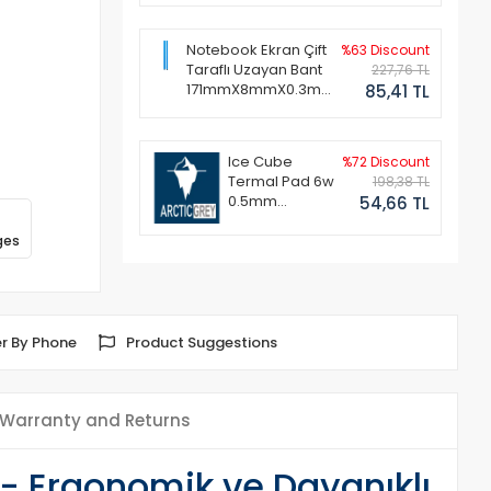
Notebook Ekran Çift
%63 Discount
Taraflı Uzayan Bant
227,76 TL
171mmX8mmX0.3mm
85,41 TL
(1 Set - 2 Adet)
Ice Cube
%72 Discount
Termal Pad 6w
198,38 TL
0.5mm
54,66 TL
50x50mm
ges
r By Phone
Product Suggestions
Warranty and Returns
 - Ergonomik ve Dayanıklı