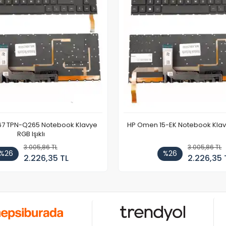
67 TPN-Q265 Notebook Klavye
HP Omen 15-EK Notebook Klavye
RGB Işıklı
3.005,86 TL
3.005,86 TL
%26
%26
2.226,35 TL
2.226,35 