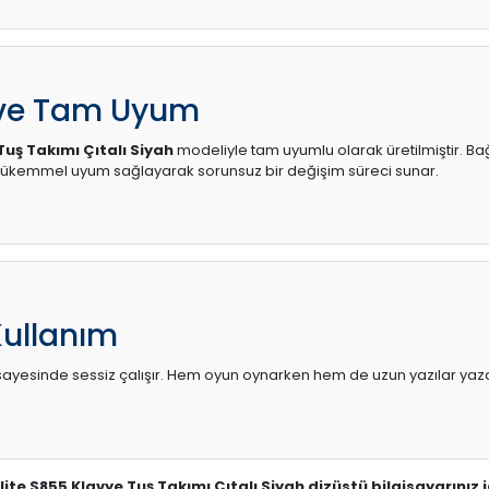
 ve Tam Uyum
Tuş Takımı Çıtalı Siyah
modeliyle tam uyumlu olarak üretilmiştir. Bağl
mükemmel uyum sağlayarak sorunsuz bir değişim süreci sunar.
Kullanım
sı sayesinde sessiz çalışır. Hem oyun oynarken hem de uzun yazılar yaza
lite S855 Klavye Tuş Takımı Çıtalı Siyah dizüstü bilgisayarınız