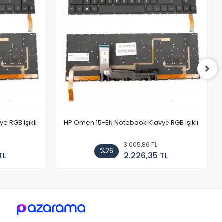
 RGB Işıklı
HP Omen 15-EN Notebook Klavye RGB Işıklı
3.005,86 TL
%26
TL
2.226,35 TL