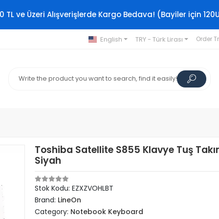
0 TL ve Üzeri Alışverişlerde Kargo Bedava! (Bayiler için 120
English
TRY - Türk Lirası
Order T
Toshiba Satellite S855 Klavye Tuş Takım
Siyah
Stok Kodu: EZXZVOHLBT
Brand:
LineOn
Category:
Notebook Keyboard