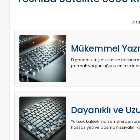
Dizü
Mükemmel Yaz
Ergonomik tuş dizilimi ve hassas me
parmak yorgunluğunu en aza indir
Dayanıklı ve U
Yüksek kaliteli malzemelerden üret
hassasiyeti ve basma hissiyatını k