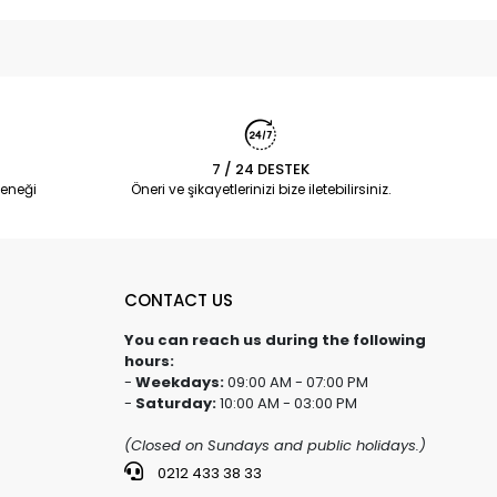
7 / 24 DESTEK
eneği
Öneri ve şikayetlerinizi bize iletebilirsiniz.
CONTACT US
You can reach us during the following
hours:
-
Weekdays:
09:00 AM - 07:00 PM
-
Saturday:
10:00 AM - 03:00 PM
(Closed on Sundays and public holidays.)
0212 433 38 33