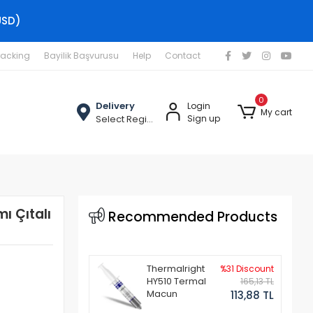
USD)
racking
Bayilik Başvurusu
Help
Contact
0
Delivery
Login
My cart
Select Region
Sign up
ı Çıtalı
Recommended Products
Thermalright
%31 Discount
HY510 Termal
165,13 TL
Macun
113,88 TL