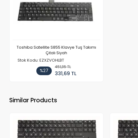
Toshiba Satellite S855 Klavye Tuş Takımı
Çıtalı Siyah
Stok Kodu: EZXZVOHLBT
451,35 TL
%27
331,69 TL
Similar Products