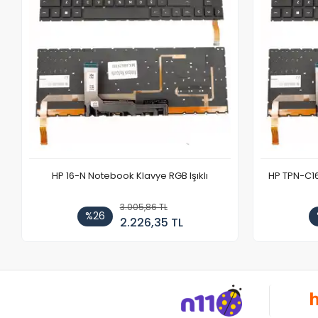
HP 16-N Notebook Klavye RGB Işıklı
HP TPN-C1
3.005,86 TL
%26
2.226,35 TL