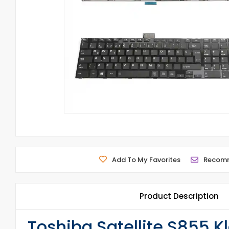
Add To My Favorites
Recom
Product Description
Toshiba Satellite S855 K