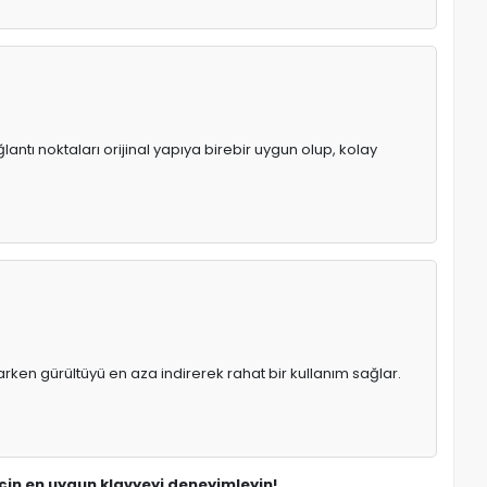
antı noktaları orijinal yapıya birebir uygun olup, kolay
rken gürültüyü en aza indirerek rahat bir kullanım sağlar.
 için en uygun klavyeyi deneyimleyin!