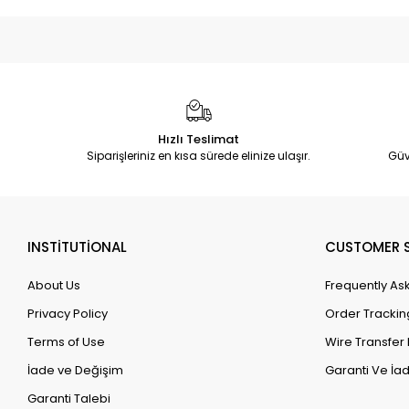
Hızlı Teslimat
Siparişleriniz en kısa sürede elinize ulaşır.
Güv
INSTİTUTİONAL
CUSTOMER S
About Us
Frequently As
Privacy Policy
Order Trackin
Terms of Use
Wire Transfer 
İade ve Değişim
Garanti Ve İad
Garanti Talebi