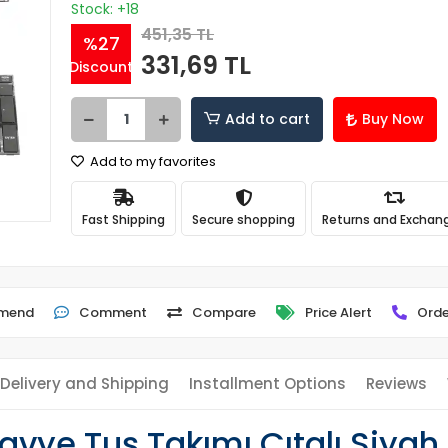
Stock: +18
451,35 TL
%27
331,69 TL
Discount
Add to cart
Buy Now
Add to my favorites
Fast Shipping
Secure shopping
Returns and Exchan
mend
Comment
Compare
Price Alert
Orde
Delivery and Shipping
Installment Options
Reviews
lavye Tuş Takımı Çıtalı Siyah