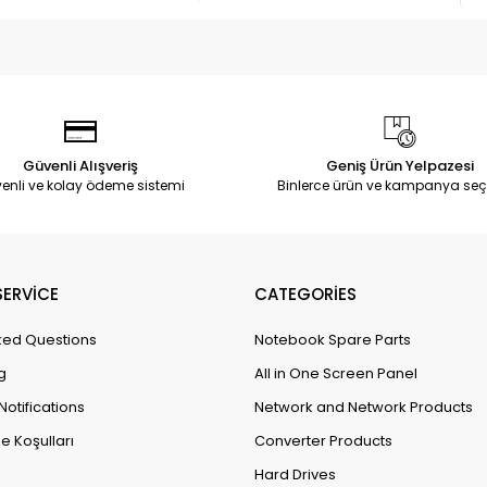
Güvenli Alışveriş
Geniş Ürün Yelpazesi
enli ve kolay ödeme sistemi
Binlerce ürün ve kampanya seç
ERVİCE
CATEGORİES
ked Questions
Notebook Spare Parts
g
All in One Screen Panel
Notifications
Network and Network Products
e Koşulları
Converter Products
Hard Drives