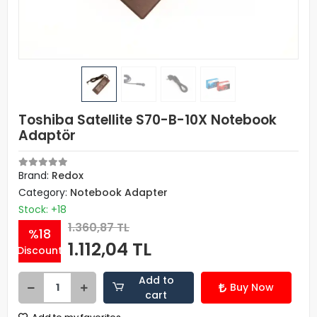
Toshiba Satellite S70-B-10X Notebook
Adaptör
Brand:
Redox
Category:
Notebook Adapter
Stock: +18
1.360,87 TL
%18
1.112,04 TL
Discount
Add to
Buy Now
cart