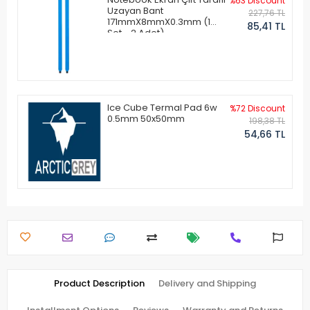
%63 Discount
Uzayan Bant
227,76 TL
171mmX8mmX0.3mm (1
85,41 TL
Set - 2 Adet)
Ice Cube Termal Pad 6w
%72 Discount
0.5mm 50x50mm
198,38 TL
54,66 TL
Product Description
Delivery and Shipping