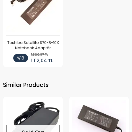
Toshiba Satellite S70-B-10X
Notebook Adaptör
1.360,87 TL
%18
1.112,04 TL
Similar Products