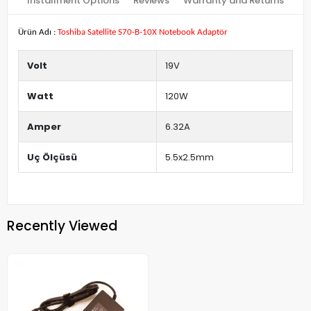
Installment Options
Reviews
Warranty and Returns
Ürün Adı :
Toshiba Satellite S70-B-10X Notebook Adaptör
Volt
19V
Watt
120W
Amper
6.32A
Uç Ölçüsü
5.5x2.5mm
Recently Viewed