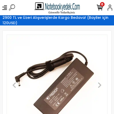
0
2900 TL ve Üzeri Alışverişlerde Kargo Bedava! (Bayiler için
120USD)