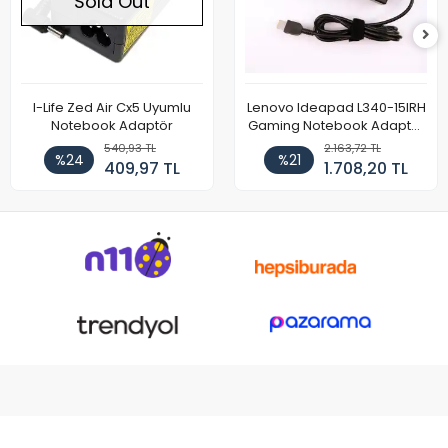
Sold Out
I-Life Zed Air Cx5 Uyumlu
Lenovo Ideapad L340-15IRH
Notebook Adaptör
Gaming Notebook Adaptör
Cihazı Şarj Aleti (150W)
540,93 TL
2.163,72 TL
%24
%21
409,97 TL
1.708,20 TL