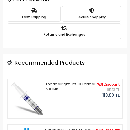
Add to my favorites
Fast Shipping
Secure shopping
Returns and Exchanges
Recommended Products
Thermalright HY510 Termal
%31 Discount
Macun
165,13 TL
113,88 TL
Notebook Ekran Çift Taraflı