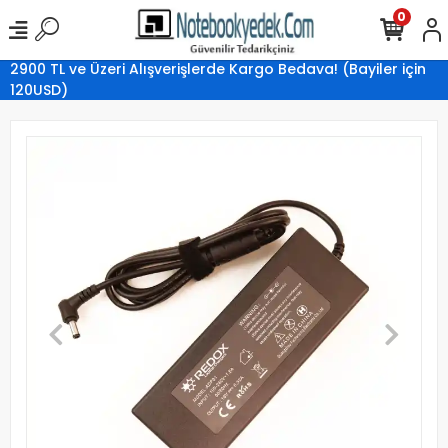
0
2900 TL ve Üzeri Alışverişlerde Kargo Bedava! (Bayiler için
120USD)