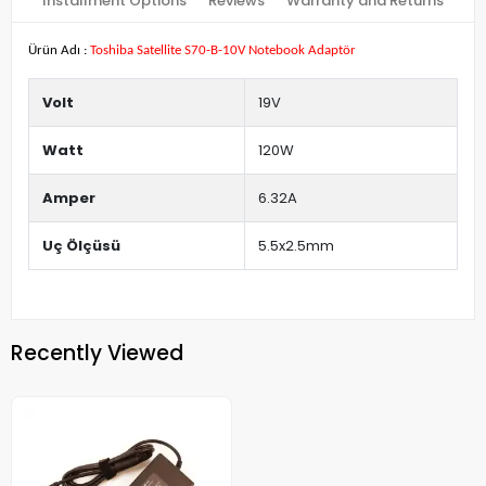
Installment Options
Reviews
Warranty and Returns
Ürün Adı :
Toshiba Satellite S70-B-10V Notebook Adaptör
Volt
19V
Watt
120W
Amper
6.32A
Uç Ölçüsü
5.5x2.5mm
Recently Viewed