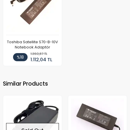
Toshiba Satellite S70-B-10V
Notebook Adaptör
1.360,87 TL
%18
1.112,04 TL
Similar Products