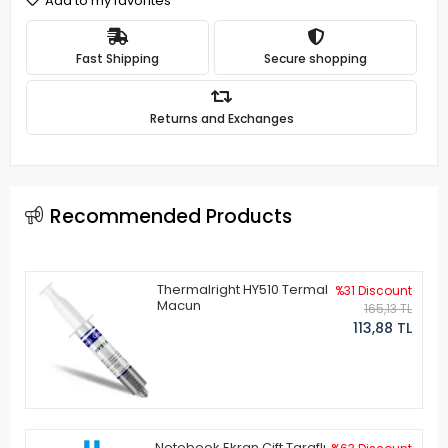
Add to my favorites
Fast Shipping
Secure shopping
Returns and Exchanges
Recommended Products
Thermalright HY510 Termal
%31 Discount
Macun
165,13 TL
113,88 TL
Notebook Ekran Çift Taraflı