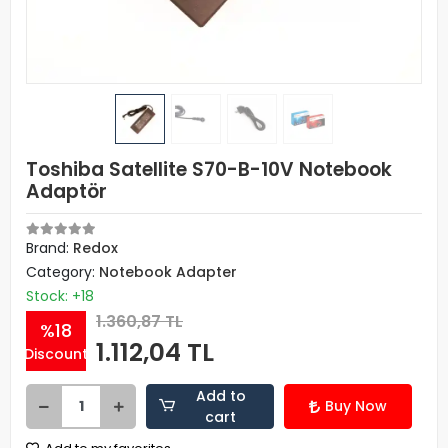
Toshiba Satellite S70-B-10V Notebook
Adaptör
Brand:
Redox
Category:
Notebook Adapter
Stock: +18
1.360,87 TL
%18
1.112,04 TL
Discount
Add to
Buy Now
cart