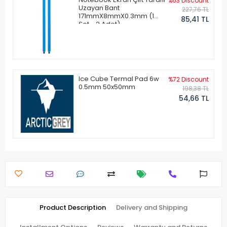
%63 Discount
Uzayan Bant
227,76 TL
171mmX8mmX0.3mm (1
85,41 TL
Set - 2 Adet)
Ice Cube Termal Pad 6w
%72 Discount
0.5mm 50x50mm
198,38 TL
54,66 TL
Product Description
Delivery and Shipping