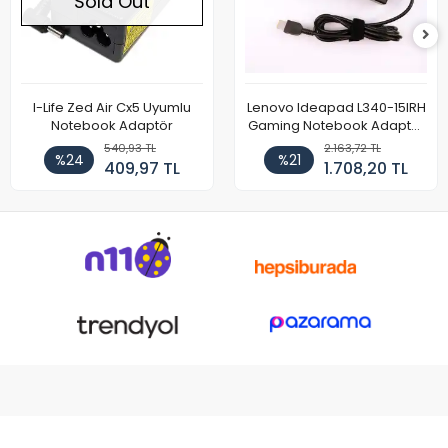
Sold Out
I-Life Zed Air Cx5 Uyumlu
Lenovo Ideapad L340-15IRH
Notebook Adaptör
Gaming Notebook Adaptör
Cihazı Şarj Aleti (150W)
540,93 TL
2.163,72 TL
%24
%21
409,97 TL
1.708,20 TL