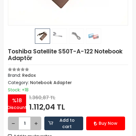
Toshiba Satellite S50T-A-122 Notebook
Adaptör
Brand:
Redox
Category:
Notebook Adapter
Stock: +18
1.360,87 TL
%18
1.112,04 TL
Discount
Add to
Buy Now
cart