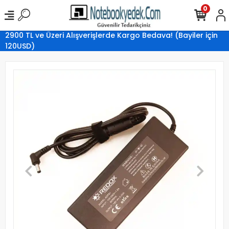
0
2900 TL ve Üzeri Alışverişlerde Kargo Bedava! (Bayiler için
120USD)