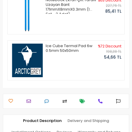
%63 Discount
Uzayan Bant
227,76 TL
171mmX8mmX0.3mm (1
85,41 TL
Set - 2 Adet)
Ice Cube Termal Pad 6w
%72 Discount
0.5mm 50x50mm
198,38 TL
54,66 TL
Product Description
Delivery and Shipping