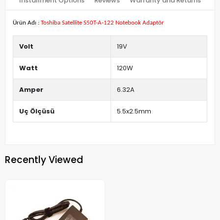
Installment Options
Reviews
Warranty and Returns
Ürün Adı :
Toshiba Satellite S50T-A-122 Notebook Adaptör
Volt
19V
Watt
120W
Amper
6.32A
Uç Ölçüsü
5.5x2.5mm
Recently Viewed