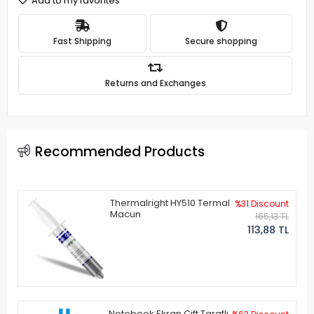
Add to my favorites
Fast Shipping
Secure shopping
Returns and Exchanges
Recommended Products
Thermalright HY510 Termal
%31 Discount
Macun
165,13 TL
113,88 TL
Notebook Ekran Çift Taraflı