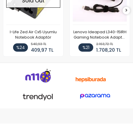
Sold Out
I-Life Zed Air Cx5 Uyumlu
Lenovo Ideapad L340-15IRH
Notebook Adaptör
Gaming Notebook Adaptör
Cihazı Şarj Aleti (150W)
540,93 TL
2.163,72 TL
%24
%21
409,97 TL
1.708,20 TL