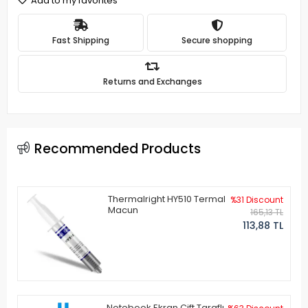
Add to my favorites
Fast Shipping
Secure shopping
Returns and Exchanges
Recommended Products
Thermalright HY510 Termal
%31 Discount
Macun
165,13 TL
113,88 TL
Notebook Ekran Çift Taraflı