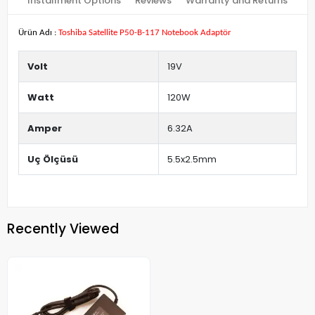
Installment Options
Reviews
Warranty and Returns
Ürün Adı :
Toshiba Satellite P50-B-117 Notebook Adaptör
Volt
19V
Watt
120W
Amper
6.32A
Uç Ölçüsü
5.5x2.5mm
Recently Viewed