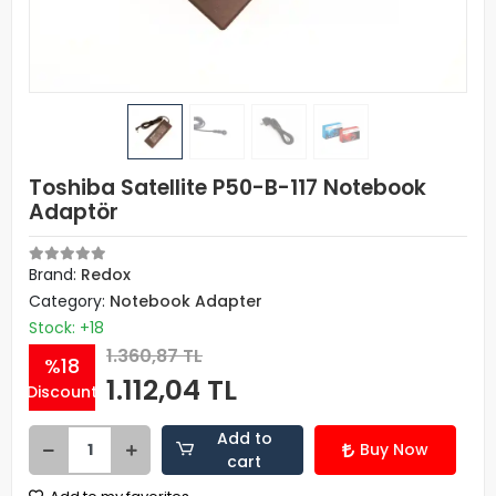
Toshiba Satellite P50-B-117 Notebook
Adaptör
Brand:
Redox
Category:
Notebook Adapter
Stock: +18
1.360,87 TL
%18
1.112,04 TL
Discount
Add to
Buy Now
cart