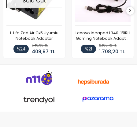
Sold Out
I-Life Zed Air Cx5 Uyumlu
Lenovo Ideapad L340-15IRH
Notebook Adaptör
Gaming Notebook Adaptör
Cihazı Şarj Aleti (150W)
540,93 TL
2.163,72 TL
%24
%21
409,97 TL
1.708,20 TL