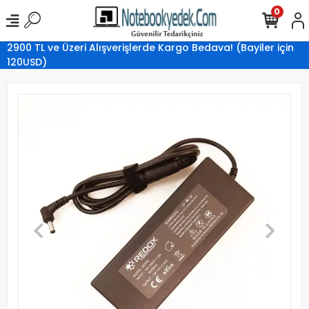
0
2900 TL ve Üzeri Alışverişlerde Kargo Bedava! (Bayiler için
120USD)