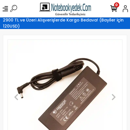
0
2900 TL ve Üzeri Alışverişlerde Kargo Bedava! (Bayiler için
120USD)