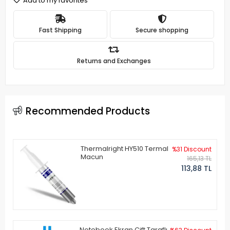
Add to my favorites
Fast Shipping
Secure shopping
Returns and Exchanges
Recommended Products
Thermalright HY510 Termal
%31 Discount
Macun
165,13 TL
113,88 TL
Notebook Ekran Çift Taraflı