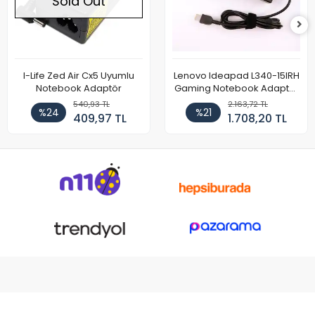
Sold Out
I-Life Zed Air Cx5 Uyumlu
Lenovo Ideapad L340-15IRH
Notebook Adaptör
Gaming Notebook Adaptör
Cihazı Şarj Aleti (150W)
540,93 TL
2.163,72 TL
%24
%21
409,97 TL
1.708,20 TL