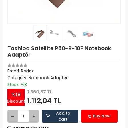
Toshiba Satellite P50-B-10F Notebook
Adaptör
Brand:
Redox
Category:
Notebook Adapter
Stock: +18
1.360,87 TL
%18
1.112,04 TL
Discount
Add to
Buy Now
cart