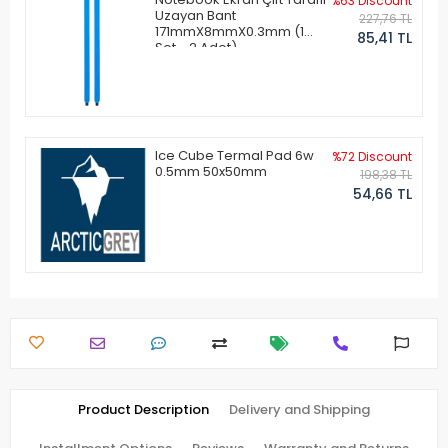
%63 Discount
Uzayan Bant
227,76 TL
171mmX8mmX0.3mm (1
85,41 TL
Set - 2 Adet)
Ice Cube Termal Pad 6w
%72 Discount
0.5mm 50x50mm
198,38 TL
54,66 TL
Product Description
Delivery and Shipping