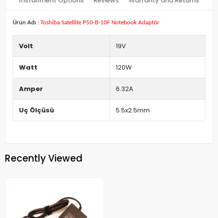
Installment Options
Reviews
Warranty and Returns
Ürün Adı :
Toshiba Satellite P50-B-10F Notebook Adaptör
Volt
19V
Watt
120W
Amper
6.32A
Uç Ölçüsü
5.5x2.5mm
Recently Viewed